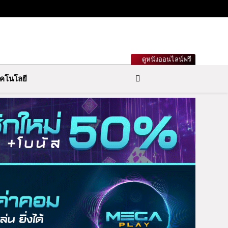
เกาะกระแสดารา ข่าวกีฬารอบโลก เลขเด็ดหวยดัง ตรวจหวย
ดูหนังออนไลน์ฟรี
คโนโลยี