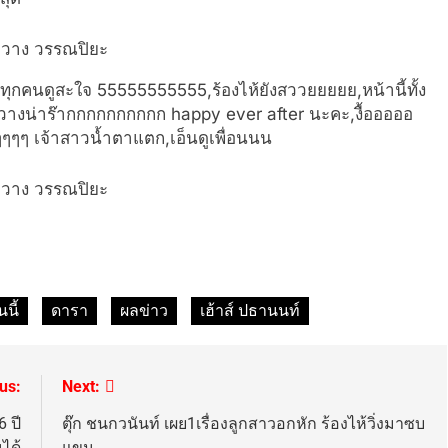
ทุกคนดูสะใจ 55555555555,ร้องไห้ยังสววยยยยย,หน้านี้ทั้ง
างน่าร๊ากกกกกกกกกก happy ever after นะคะ,งื้อออออ
ๆๆๆๆๆ เจ้าสาวน้ำตาแตก,เอ็นดูเพื่อนนน
นนี้
ดารา
ผลข่าว
เฮ้าส์ ปธานนท์
us:
Next:
6 ปี
ตุ๊ก ชนกวนันท์ เผย1เรื่องลูกสาวอกหัก ร้องไห้วิ่งมาซบ
ได้
แขน