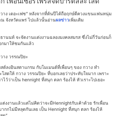
 เพื่อนเซอร์ไพรส์จัดปาร์ตี้สละโสด
วาง เดอะเฟซ” หลังจากที่่ต้นปีได้ถือฤกษ์ดีควงแขนแฟนหนุ่ม
 จังหวัดแพร่ ไปแล้วนั้นอ่าน
ผลข่าว
เพิ่มเติม
 ปธานนท์ จะจัดงานแต่งงานฉลองมงคลสมรส ซึ่งไม่กี่วันก่อนก็
ออกมาให้ชมกันแล้ว
้โพสต์ลงอินสตาแกรม กับโมเมนต์ที่เพื่อนๆ ของ กวาง ทำ
สละโสดให้ กวาง วรรณปิยะ ที่บอกเลยว่าประทับใจมาก เพราะ
่าไว้ว่าเป็น hennight ที่สนุก ตลก ร้องไห้ หัวเราะไปเยอะ
ต่งงานแล้วแต่ไม่คิดว่าจะมีHennightกับเค้าด้วย รักเพื่อน
นมากกไม่มีหลุดกันเลย เป็น Hennight ที่สนุก ตลก ร้องไห้
สุด”