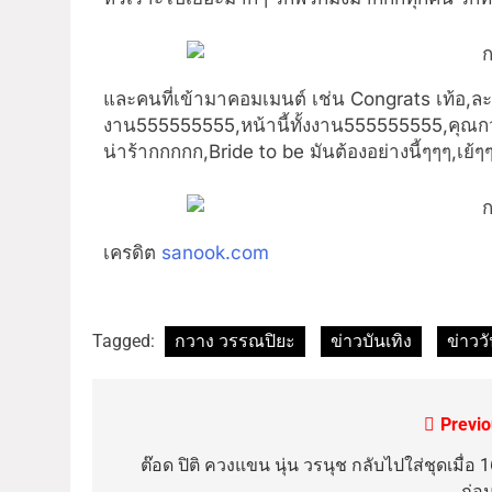
และคนที่เข้ามาคอมเมนต์ เช่น Congrats เท้อ,ละ
งาน555555555,หน้านี้ทั้งงาน555555555,คุณกว
น่าร้ากกกกก,Bride to be มันต้องอย่างนี้ๆๆๆ,เย้
เครดิต
sanook.com
Tagged:
กวาง วรรณปิยะ
ข่าวบันเทิง
ข่าววั
Previo
ต๊อด ปิติ ควงแขน นุ่น วรนุช กลับไปใส่ชุดเมื่อ 1
ก่อน