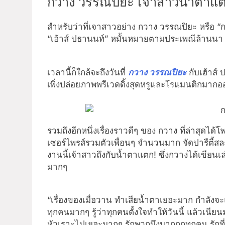
กวาง วรรณปิยะ เจ้าสาวน้ำตาแตก
สำหรับว่าที่เจาสาวอย่าง กวาง วรรณปิยะ หรือ “ก
“เฮ้าส์ ปธานนท์” หมั้นหมายตามประเพณีล้านนา ณ
เวลานี้ก็ใกล้จะถึงวันที่
กวาง วรรณปิยะ
กับเฮ้าส์
เพิ่งปล่อยภาพพรีเวดดิ้งสุดหรูและโรแมนติกมาก
รวมถึงอีกหนึ่งเรื่องราวดีๆ ของ กวาง ที่ล่าสุดได
เซอร์ไพรส์รวมตัวเพื่อนๆ จำนวนมาก จัดปารืตี้
งานนี้เจ้าสาวถึงกับน้ำตาแตก! ซึ่งกวางได้เขียนเล
มากๆ
“เรื่องของเมื่อวาน ทำเสียน้ำตาเยอะมาก กำลังจะแ
ทุกคนมากๆ รู้ว่าทุกคนตั้งใจทำให้วันนี้ แล้วเนีย
หัวเราะไปเยอะมากๆ รักพวกมึงมากกกทุกคน รักที่