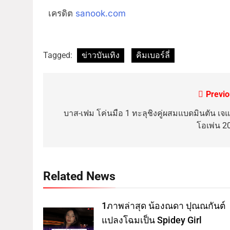
เครดิต
sanook.com
Tagged:
ข่าวบันเทิง
คิมเบอร์ลี่
Previo
บาส-เฟม โค่นมือ 1 ทะลุชิงคู่ผสมแบดมินตัน เจ
โอเพ่น 2
Related News
1ภาพล่าสุด น้องณดา ปุณณกันต์
แปลงโฉมเป็น Spidey Girl