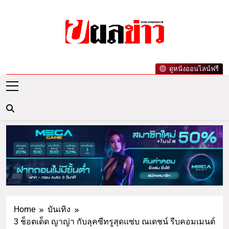
ผลข่าว.com
ข่าววันนี้ ข่าวล่าสุด ข่าวบันเทิงเกาะกระแส
ดูหนังออนไลน์ฟรี
ดารา ข่าวกีฬารอบโลก เลขเด็ดหวยดัง ตรวจ
หวย
Home
บันเทิง
3 ช็อตเด็ด ญาญ่า กับลุคซีทรูสุดแซ่บ ณเดชน์ รีบคอมเมนต์