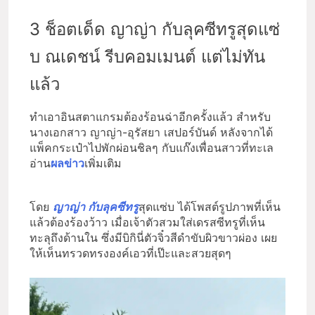
3 ช็อตเด็ด ญาญ่า กับลุคซีทรูสุดแซ่
บ ณเดชน์ รีบคอมเมนต์ แต่ไม่ทัน
แล้ว
ทำเอาอินสตาแกรมต้องร้อนฉ่าอีกครั้งแล้ว สำหรับ
นางเอกสาว ญาญ่า-อุรัสยา เสปอร์บันด์ หลังจากได้
แพ็คกระเป๋าไปพักผ่อนชิลๆ กับแก๊งเพื่อนสาวที่ทะเล
อ่าน
ผลข่าว
เพิ่มเติม
โดย
ญาญ่า กับลุคซีทรู
สุดแซ่บ ได้โพสต์รูปภาพที่เห็น
แล้วต้องร้องว้าว เมื่อเจ้าตัวสวมใส่เดรสซีทรูที่เห็น
ทะลุถึงด้านใน ซึ่งมีบิกินี่ตัวจิ๋วสีดำขับผิวขาวผ่อง เผย
ให้เห็นทรวดทรงองค์เอวที่เป๊ะและสวยสุดๆ