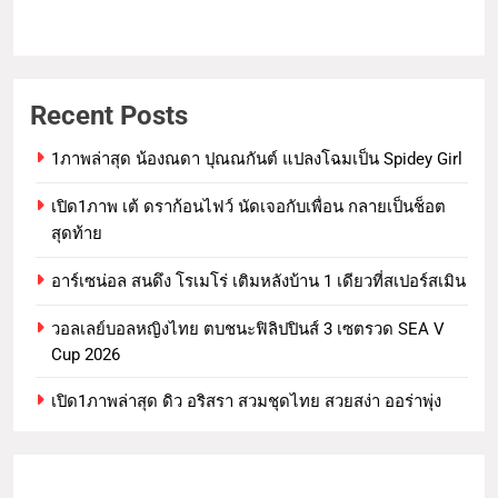
Recent Posts
1ภาพล่าสุด น้องณดา ปุณณกันต์ แปลงโฉมเป็น Spidey Girl
เปิด1ภาพ เต้ ดราก้อนไฟว์ นัดเจอกับเพื่อน กลายเป็นช็อต
สุดท้าย
อาร์เซน่อล สนดึง โรเมโร่ เติมหลังบ้าน 1 เดียวที่สเปอร์สเมิน
วอลเลย์บอลหญิงไทย ตบชนะฟิลิปปินส์ 3 เซตรวด SEA V
Cup 2026
เปิด1ภาพล่าสุด ดิว อริสรา สวมชุดไทย สวยสง่า ออร่าพุ่ง