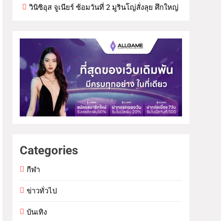
วินิซิอุส จูเนียร์ ซ้อมวันที่ 2 มูรินโญ่สั่งลุย ศึกใหญ่
Categories
กีฬา
ข่าวทั่วไป
บันเทิง