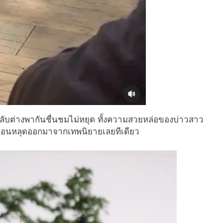
นคลับต่างพากันชื่นชมไม่หยุด ทั้งความสวยหล่อของบ่าวสาว
หมือนหลุดออกมาจากเทพนิยายเลยทีเดียว