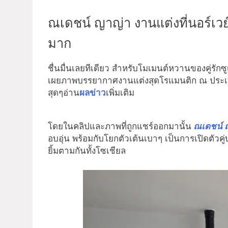
ณเดชน์ ญาญ่า งานแต่งที่นอร์เวย์
มาก
ชื่นมื่นเลยทีเดียว สำหรับโมเมนต์หวานของคู่รักซูเ
เผยภาพบรรยากาศงานแต่งสุดโรแมนติก ณ ประเทศนอร
สุดๆอ่าน
ผลข่าว
เพิ่มเติม
โดยในคลิปและภาพที่ถูกแชร์ออกมานั้น
ณเดชน์ 
อบอุ่น พร้อมกับโยกตัวเต้นเบาๆ เป็นการเปิดตัวคู
ยิ้มตามกันทั้งโซเชียล