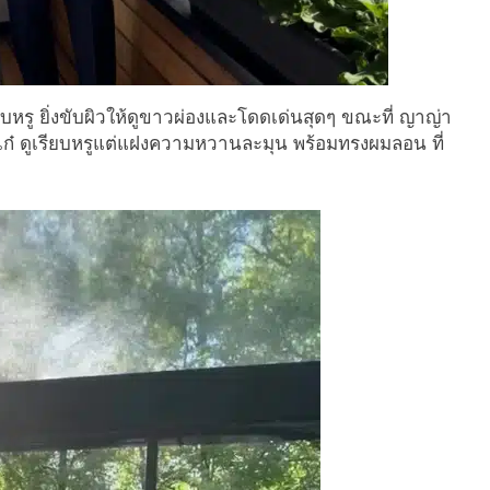
บหรู ยิ่งขับผิวให้ดูขาวผ่องและโดดเด่นสุดๆ ขณะที่ ญาญ่า
๋ ดูเรียบหรูแต่แฝงความหวานละมุน พร้อมทรงผมลอน ที่