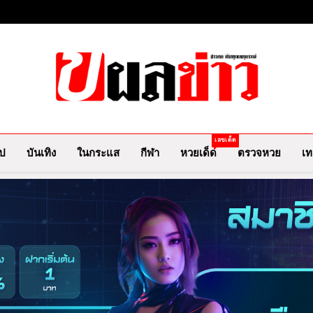
ผลข่าว.com
ข่าววันนี้ ข่าวล่าสุด ข่าวบันเทิงเกาะกระแสดารา ข่
เลขเด็ด
ไป
บันเทิง
ในกระแส
กีฬา
หวยเด็ด
ตรวจหวย
เท