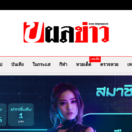
ผลข่าว.com
ข่าววันนี้ ข่าวล่าสุด ข่าวบันเทิงเกาะกระแสดารา ข่
เลขเด็ด
ไป
บันเทิง
ในกระแส
กีฬา
หวยเด็ด
ตรวจหวย
เท