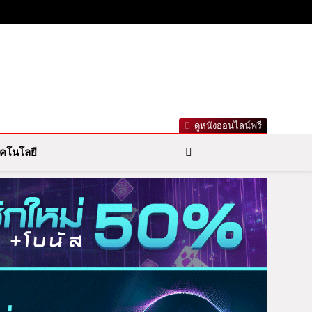
าวกีฬารอบโลก เลขเด็ดหวยดัง ตรวจหวย
ดูหนังออนไลน์ฟรี
คโนโลยี