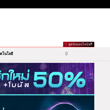
าวกีฬารอบโลก เลขเด็ดหวยดัง ตรวจหวย
ดูหนังออนไลน์ฟรี
คโนโลยี