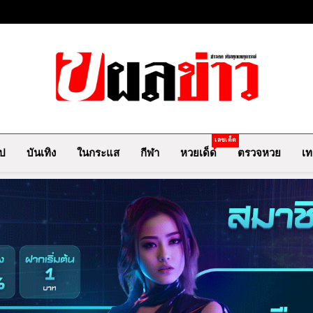
ผลข่าว.com
ข่าววันนี้ ข่าวล่าสุด ข่าวบันเทิงเกาะกระแสดารา ข่
เลขเด็ด
ไป
บันเทิง
ในกระแส
กีฬา
หวยเด็ด
ตรวจหวย
เท