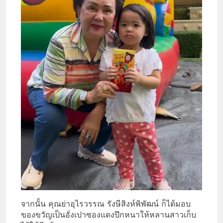
จากนั้น คุณย่าอุไรวรรณ รังษีสิงห์พิพัฒน์ ก็ได้มอบ
ของขวัญเป็นอั่งเปาซองแดงปึกหนาให้หลานสาวเก็บ