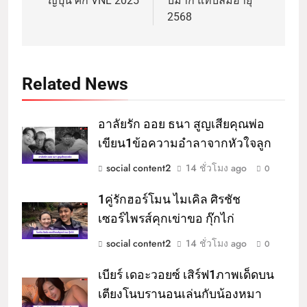
ญี่ปุ่น ศึก VNL 2025
บมาก แทบลืมอายุ
2568
Related News
อาลัยรัก ออย ธนา สูญเสียคุณพ่อ
เขียน1ข้อความอำลาจากหัวใจลูก
social content2
14 ชั่วโมง ago
0
1คู่รักฮอร์โมน ไมเคิล ศิรชัช
เซอร์ไพรส์คุกเข่าขอ กุ๊กไก่
social content2
14 ชั่วโมง ago
0
เบียร์ เดอะวอยซ์ เสิร์ฟ1ภาพเด็ดบน
เตียงโนบรานอนเล่นกับน้องหมา