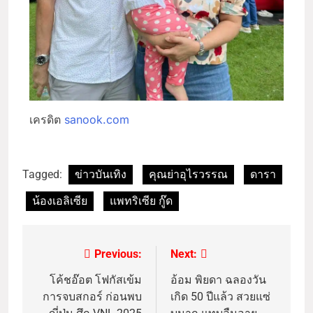
เครดิต
sanook.com
Tagged:
ข่าวบันเทิง
คุณย่าอุไรวรรณ
ดารา
น้องเอลิเซีย
แพทริเซีย กู๊ด
Previous:
Next:
โค้ชอ๊อต โฟกัสเข้ม
อ้อม พิยดา ฉลองวัน
การจบสกอร์ ก่อนพบ
เกิด 50 ปีแล้ว สวยแซ่