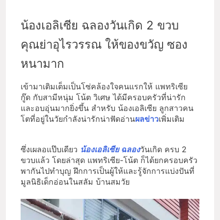
น้องเอลิเซีย ฉลองวันเกิด 2 ขวบ
คุณย่าอุไรวรรณ ให้ของขวัญ ซอง
หนามาก
เข้ามาเติมเต็มเป็นโซ่คล้องใจคนแรกให้ แพทริเซีย
กู๊ด กับสามีหนุ่ม โน้ต วิเศษ ได้มีครอบครัวที่น่ารัก
และอบอุ่นมากยิ่งขึ้น สำหรับ น้องเอลิเซีย ลูกสาวคน
โตที่อยู่ในวัยกำลังน่ารักน่าฟัดอ่าน
ผลข่าว
เพิ่มเติม
ซึ่งเผลอแป๊บเดียว
น้องเอลิเซีย ฉลอง
วันเกิด ครบ 2
ขวบแล้ว โดยล่าสุด แพทริเซีย-โน้ต ก็ได้ยกครอบครัว
พากันไปทำบุญ ฝึกการเป็นผู้ให้และรู้จักการแบ่งปันที่
มูลนิธิเด็กอ่อนในสลัม บ้านสมวัย