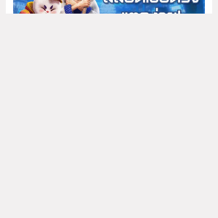
Newsmatic - News
MEGAPLAY
918KISS
WordPress Theme 2026.
JOKER GAMING
PGSLOT