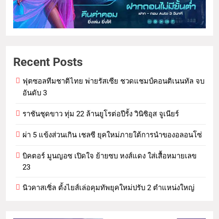
Recent Posts
ฟุตซอลทีมชาติไทย พ่ายรัสเซีย ชวดแชมป์คอนติเนนทัล จบ
อันดับ 3
ราชันชุดขาว ทุ่ม 22 ล้านยูโรต่อปีรั้ง วินิซิอุส จูเนียร์
ผ่า 5 แข้งส่วนเกิน เชลซี ยุคใหม่ภายใต้การนำของอลอนโซ่
บิคตอร์ มูนญอซ เปิดใจ ย้ายซบ หงส์แดง ใส่เสื้อหมายเลข
23
นิวคาสเซิ่ล ตั้งไยส์เล่อคุมทัพยุคใหม่ปรับ 2 ตำแหน่งใหญ่