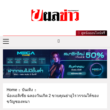
ผลข่าว.com
ข่าววันนี้ ข่าวล่าสุด ข่าวบันเทิงเกาะกระแส
ดูหนังออนไลน์ฟรี
ดารา ข่าวกีฬารอบโลก เลขเด็ดหวยดัง ตรวจ
หวย
Home
บันเทิง
น้องเอลิเซีย ฉลองวันเกิด 2 ขวบคุณย่าอุไรวรรณให้ของ
ขวัญซองหนา