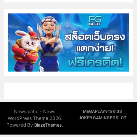
Newsmatic - News
MEGAPLAY
918KISS
WordPress Theme 2026.
JOKER GAMING
PGSLOT
Powered By
.
BlazeThemes