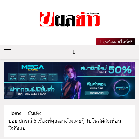
ผลข่าว.com
ข่าววันนี้ ข่าวล่าสุด ข่าวบันเทิงเกาะกระแส
ดูหนังออนไลน์ฟรี
ดารา ข่าวกีฬารอบโลก เลขเด็ดหวยดัง ตรวจ
หวย
Home
บันเทิง
บอย ปกรณ์ 5 เรื่องที่คุณอาจไม่เคยรู้ กับโพสต์สะเทือน
ใจถึงแม่