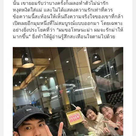
นั้น เขายอมรับว่าบางครั้งก็เผลอทำตัวไม่น่ารัก
หงุดหงิดใส่แม่ และไม่ได้แสดงความรักเท่าที่ควร
ข้อความนี้สะท้อนให้เห็นถึงความจริงใจของเขาที่กล้า
เปิดเผยอีกมุมหนึ่งที่ไม่สมบูรณ์แบบออกมา โดยเฉพาะ
อย่างยิ่งประโยคที่ว่า “ผมขอโทษนะม่า ผมจะรักม่าให้
มากขึ้น” ยิ่งทำให้ผู้อ่านรู้สึกสะเทือนใจตามไปด้วย