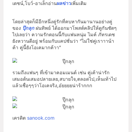
เดชน์,โบว์-อาเล็กอ่าน
ผลข่าว
เพิ่มเติม
โดยล่าสุดก็มีอีกหนึ่งคู่รักที่คบหากันมานานอย่างคู่
ของ
ปุ๊กลุก
ฝนทิพย์ ได้ออกมาโพสต์คลิปให้ดูกันชัดๆ
ไปเลยว่า ความรักตอนนี้กับแฟนหนุ่ม ไมค์ ภัทรเดช
ยังหวานดีอยู่ พร้อมกับแคปชั่นว่า “ไม่ใช่คู่เราาาน้า
ค้า คู่นี้ยังโอเคมากค้าา”
รวมถึงแฟนๆ ที่เข้ามาคอมเมนต์ เช่น คู่เค้าน่ารัก
เสมอต้นเสมอปลายเลย,สบายใจ,ตลอดไป,เห็นเท้าไป
แล้วเชื่อๆๆว่าโอเคจริง,อ๋ยยยยน่าร้ากกก
เครดิต
sanook.com