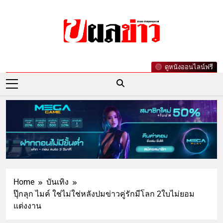
ผลข่าว.com
ข่าววันนี้ ข่าวล่าสุด ข่าวบันเทิงเกาะกระแส
ดูหนังออนไลน์ฟรี
ดารา ข่าวกีฬารอบโลก เลขเด็ดหวยดัง ตรวจ
หวย
Home
บันเทิง
ปุ๊กลุก ไมค์ ใช่ไม่ใช่หลังปมข่าวคู่รักมีโลก 2ใบไม่ยอม
แต่งงาน