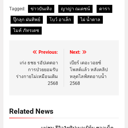
Tagged:
ข่าวบันเทิง
ญาญ่า ณเดชน์
ดารา
ปุ๊กลุก ฝนทิพย์
โบว์ อาเล็ก
ไผ่ น้ำตาล
ไมค์ ภัทรเดช
Previous:
Next:
เก่ง ธชย รอัปเดตอา
เบียร์ เดอะวอยซ์
การป่วยยอมรับ
โพสต์แล้ว หลังคลิป
ร่างกายไม่เหมือนเดิม
หลุดไลฟ์สดอาบน้ำ
2568
2568
Related News
แม่ชม รีวิว1ทริปเมลเบิร์น ชาวเน็ต