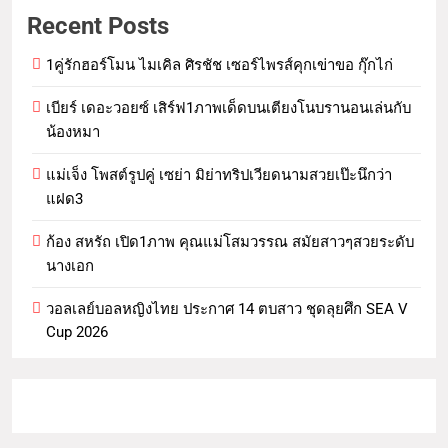
Recent Posts
1คู่รักฮอร์โมน ไมเคิล ศิรชัช เซอร์ไพรส์คุกเข่าขอ กุ๊กไก่
เบียร์ เดอะวอยซ์ เสิร์ฟ1ภาพเด็ดบนเตียงโนบรานอนเล่นกับ
น้องหมา
แม่เจ็ง โพสต์รูปคู่ เซย่า มิย่าทริปเวียดนามสวยเป๊ะนึกว่า
แฝด3
ก้อง สหรัถ เปิด1ภาพ คุณแม่โสมวรรณ สมัยสาวๆสวยระดับ
นางเอก
วอลเลย์บอลหญิงไทย ประกาศ 14 ตบสาว ชุดลุยศึก SEA V
Cup 2026