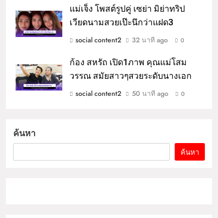
แม่เจ็ง โพสต์รูปคู่ เซย่า มิย่าทริป
เวียดนามสวยเป๊ะนึกว่าแฝด3
social content2
32 นาที ago
0
ก้อง สหรัถ เปิด1ภาพ คุณแม่โสม
วรรณ สมัยสาวๆสวยระดับนางเอก
social content2
50 นาที ago
0
ค้นหา
ค้นหา