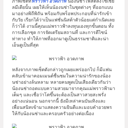
ภาพเซ็ตที่
พราวฟ้า อวดภาพ
น้องนช่าโพสต์ลงโซเชีย
ลมีเดียนั้น เผยให้เห็นน้องนช่าในชุดต่างๆ ที่ออกแบบ
มาอย่างพิถีพิถัน พร้อมกับพร็อพประกอบที่น่ารักเข้า
กับวัย เรียกได้ว่าเป็นแฟชั่นนิสต้าตัวน้อยแต่กำเนิดเลย
ก็ว่าได้ งานนี้คุณแม่พราวฟ้าลงทุนเองทุกขั้นตอน ทั้ง
การเลือกชุด การจัดเตรียมสถานที่ และการดีไซน์
ท่าทาง ทำให้ภาพที่ออกมาดูเป็นธรรมชาติและน่า
เอ็นดูเป็นที่สุด
หลังจากภาพเซ็ตดังกล่าวถูกเผยแพร่ออกไป ก็มีแฟน
คลับเข้ามาคอมเมนต์ชื่นชมในความน่ารักของน้อง
นช่าอย่างล้นหลาม หลายคนพูดเป็นเสียงเดียวกันว่า
น้องนช่าถอดแบบความสวยมาจากคุณแม่พราวฟ้ามา
เต็มๆ และเชื่อว่าโตขึ้นจะต้องเป็นสาวสวยสะพรั่ง
อย่างแน่นอน นอกจากนี้ ยังมีเหล่าคนบันเทิงและ
เพื่อนสนิทเข้ามาแสดงความยินดีและมอบคำอวยพร
ให้กับน้องนช่าและครอบครัวอย่างต่อเนื่อง