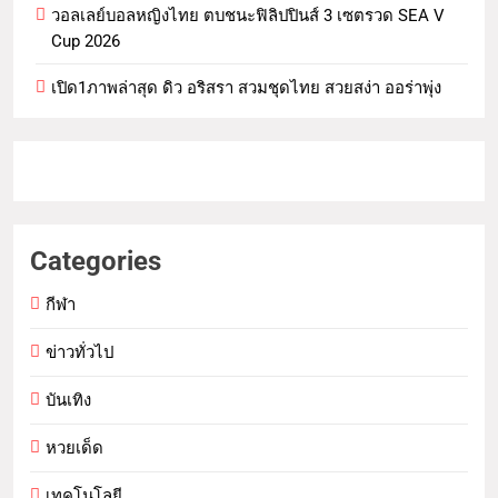
วอลเลย์บอลหญิงไทย ตบชนะฟิลิปปินส์ 3 เซตรวด SEA V
Cup 2026
เปิด1ภาพล่าสุด ดิว อริสรา สวมชุดไทย สวยสง่า ออร่าพุ่ง
Categories
กีฬา
ข่าวทั่วไป
บันเทิง
หวยเด็ด
เทคโนโลยี