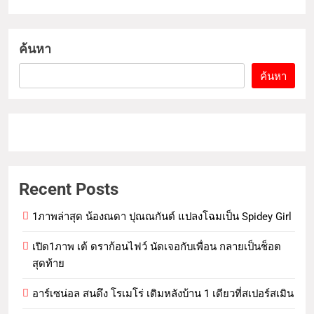
ค้นหา
ค้นหา
Recent Posts
1ภาพล่าสุด น้องณดา ปุณณกันต์ แปลงโฉมเป็น Spidey Girl
เปิด1ภาพ เต้ ดราก้อนไฟว์ นัดเจอกับเพื่อน กลายเป็นช็อต
สุดท้าย
อาร์เซน่อล สนดึง โรเมโร่ เติมหลังบ้าน 1 เดียวที่สเปอร์สเมิน