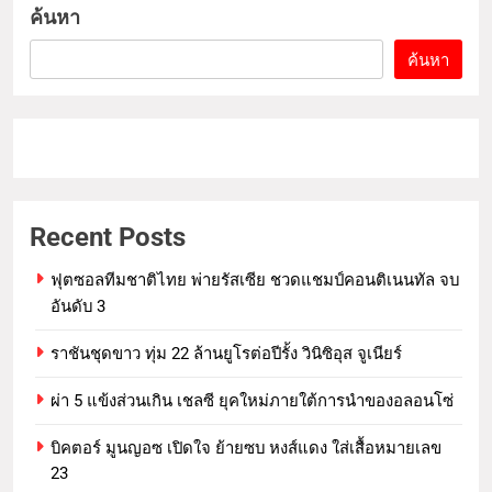
ค้นหา
ค้นหา
Recent Posts
ฟุตซอลทีมชาติไทย พ่ายรัสเซีย ชวดแชมป์คอนติเนนทัล จบ
อันดับ 3
ราชันชุดขาว ทุ่ม 22 ล้านยูโรต่อปีรั้ง วินิซิอุส จูเนียร์
ผ่า 5 แข้งส่วนเกิน เชลซี ยุคใหม่ภายใต้การนำของอลอนโซ่
บิคตอร์ มูนญอซ เปิดใจ ย้ายซบ หงส์แดง ใส่เสื้อหมายเลข
23