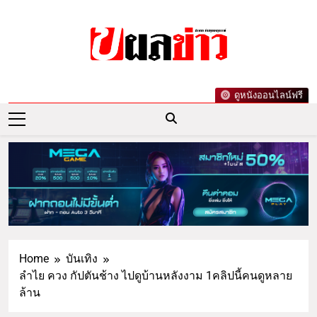
ผลข่าว.com
ข่าววันนี้ ข่าวล่าสุด ข่าวบันเทิงเกาะกระแส
ดูหนังออนไลน์ฟรี
ดารา ข่าวกีฬารอบโลก เลขเด็ดหวยดัง ตรวจ
หวย
Home
บันเทิง
ลำไย ควง กัปตันช้าง ไปดูบ้านหลังงาม 1คลิปนี้คนดูหลาย
ล้าน