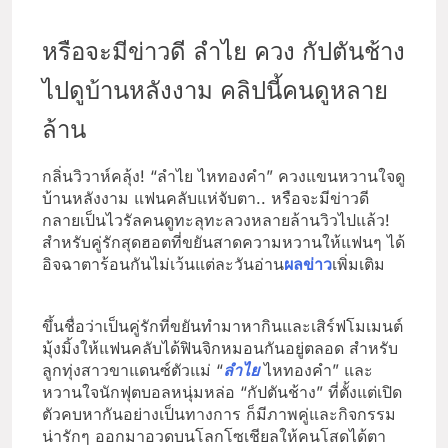
หรือจะมีข่าวดี ลำไย ควง กัปตันช้าง
ไปดูบ้านหลังงาม คลิปนี้คนดูหลาย
ล้าน
กลิ่นวิวาห์คลุ้ง! “ลำไย ไหทองคำ” ควงแขนหวานใจดู
บ้านหลังงาม แฟนคลับแห่จับตา.. หรือจะมีข่าวดี
กลายเป็นไวรัลคนดูทะลุทะลวงหลายล้านวิวไปแล้ว!
สำหรับคู่รักสุดฮอตที่ขยันสาดความหวานให้แฟนๆ ได้
อิจฉาตาร้อนกันไม่เว้นแต่ละวันอ่าน
ผลข่าว
เพิ่มเติม
ขึ้นชื่อว่าเป็นคู่รักที่ขยันทำมาหากินและเสิร์ฟโมเมนต์
มุ้งมิ้งให้แฟนคลับได้ฟินจิกหมอนกันอยู่ตลอด สำหรับ
ลูกทุ่งสาวขาแดนซ์ตัวแม่ “
ลำไย
ไหทองคำ” และ
หวานใจนักฟุตบอลหนุ่มหล่อ “กัปตันช้าง” ที่ตั้งแต่เปิด
ตัวคบหากันอย่างเป็นทางการ ก็มีภาพคู่และกิจกรรม
น่ารักๆ ออกมาอวดบนโลกโซเชียลให้คนโสดได้ตา