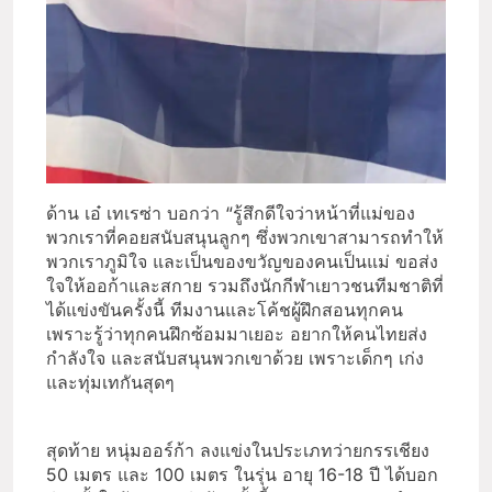
ด้าน เอ๋ เทเรซ่า บอกว่า “รู้สึกดีใจว่าหน้าที่แม่ของ
พวกเราที่คอยสนับสนุนลูกๆ ซึ่งพวกเขาสามารถทำให้
พวกเราภูมิใจ และเป็นของขวัญของคนเป็นแม่ ขอส่ง
ใจให้ออก้าและสกาย รวมถึงนักกีฬาเยาวชนทีมชาติที่
ได้แข่งขันครั้งนี้ ทีมงานและโค้ชผู้ฝึกสอนทุกคน
เพราะรู้ว่าทุกคนฝึกซ้อมมาเยอะ อยากให้คนไทยส่ง
กำลังใจ และสนับสนุนพวกเขาด้วย เพราะเด็กๆ เก่ง
และทุ่มเทกันสุดๆ
สุดท้าย หนุ่มออร์ก้า ลงแข่งในประเภทว่ายกรรเชียง
50 เมตร และ 100 เมตร ในรุ่น อายุ 16-18 ปี ได้บอก