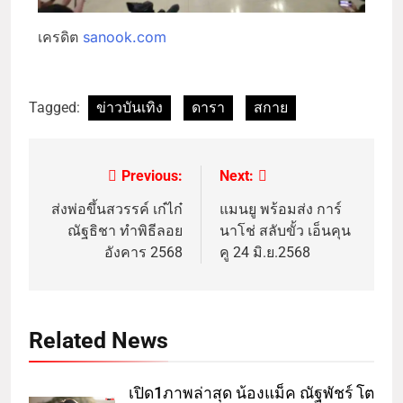
เครดิต
sanook.com
Tagged:
ข่าวบันเทิง
ดารา
สกาย
Previous:
Next:
ส่งพ่อขึ้นสวรรค์ เก๋ไก๋
แมนยู พร้อมส่ง การ์
ณัฐธิชา ทำพิธีลอย
นาโช่ สลับขั้ว เอ็นคุน
อังคาร 2568
คู 24 มิ.ย.2568
Related News
เปิด1ภาพล่าสุด น้องแม็ค ณัฐพัชร์ โต