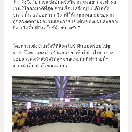
ว่า “ตั้งใจกับการแข่งขันครั้งนี้มาก ผมอยากจะทำผล
งานให้ออกมาดีที่สุด ส่วนเรื่องเหรียญไม่ได้โฟกัส
ขนาดนั้น แต่ขอทำทุกวินาทีให้สนุกก็พอ ผมขอฝาก
ทุกคนติดตามผลงานและการแข่งขันของผมและสกาย
ที่จะเกิดขึ้นที่สิงคโปร์ด้วยนะครับ”
โดยการแข่งขันครั้งนี้ที่สิงคโปร์ ทีมแม่พร้อมไปชู
ธงชาติไทย และเป็นตัวแทนกองเชียร์ชาวไทย เกาะ
ขอบสระส่งกำลังใจให้ลูกชายและนักกีฬาว่ายน้ำ
เยาวชนทีมชาติไทยแน่นอน