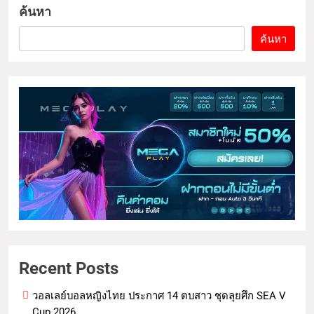
ค้นหา
ค้นหา
Recent Posts
วอลเลย์บอลหญิงไทย ประกาศ 14 ตบสาว ชุดลุยศึก SEA V
Cup 2026