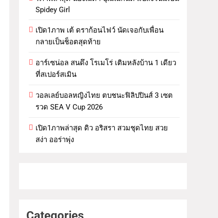
Spidey Girl
เปิด1ภาพ เต้ ดราก้อนไฟว์ นัดเจอกับเพื่อน
กลายเป็นช็อตสุดท้าย
อาร์เซน่อล สนดึง โรเมโร่ เติมหลังบ้าน 1 เดียว
ที่สเปอร์สเมิน
วอลเลย์บอลหญิงไทย ตบชนะฟิลิปปินส์ 3 เซต
รวด SEA V Cup 2026
เปิด1ภาพล่าสุด ดิว อริสรา สวมชุดไทย สวย
สง่า ออร่าพุ่ง
Categories