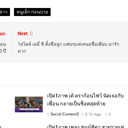
ข่าว
หนูเล็ก ก่อนบ่าย
us:
Next:
้อน
1สไตล์ เอมี่ ซี ตั้งชื่อลูก แฟนๆแห่เสนอชื่อเพียบ น่ารัก
 ปี
มาก
เปิด1ภาพ เต้ ดราก้อนไฟว์ นัดเจอกับ
เพื่อน กลายเป็นช็อตสุดท้าย
Social Content2
2 วัน Ago
0
ด
เปิด1ภาพ เพลง ชนม์ทิดา สวยรวยเท่