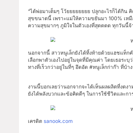
“ได้พ่อมาเต็มๆ โว้ยยยยยยยย ปลูกอะไรก็ได้กิน คิ
สุขขนาดนี้ เพราะแม่ให้ความขยันมา 100% เหมือนก
ความสุขมากๆ ภูมิใจในตัวเองที่สุดดดด ทุกวันนี้จ้า
นอกจากนี้ สาวหนูเล็กยังได้ทิ้งท้ายด้วยแฮชแท็
เลือกพาตัวเองไปอยู่ในจุดที่มีคุณค่า โดยเธอระบุว่า 
ทางที่เร็วกว่าอยู่ในที่ๆ อึดอัด #หนูเล็กก่าก๊า ที่
งานนี้บอกเลยว่านอกจากจะได้เห็นผลผลิตที่งด
ยังได้พลังบวกและข้อคิดดีๆ ในการใช้ชีวิตและ
เครดิต
sanook.com