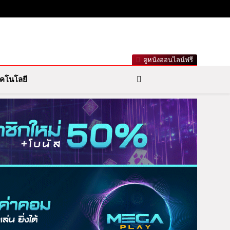
เกาะกระแสดารา ข่าวกีฬารอบโลก เลขเด็ดหวยดัง ตรวจหวย
ดูหนังออนไลน์ฟรี
คโนโลยี