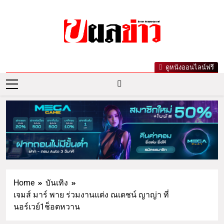
ผลข่าว.com
ข่าววันนี้ ข่าวล่าสุด ข่าวบันเทิงเกาะกระแส
ดูหนังออนไลน์ฟรี
ดารา ข่าวกีฬารอบโลก เลขเด็ดหวยดัง ตรวจ
หวย
Home
บันเทิง
เจมส์ มาร์ พาย ร่วมงานแต่ง ณเดชน์ ญาญ่า ที่
นอร์เวย์1ช็อตหวาน