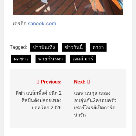
เครดิต
sanook.com
Tagged:
ข่าวบันเทิง
ข่าววันนี้
ดารา
ผลข่าว
พาย รินรดา
เจมส์ มาร์
Previous:
Next:
ลิซ่า แบล็กพิ้งค์ ผนึก 2
แอฟ นนกุล ฉลอง
ศิลปินดังปล่อยเพลง
อบอุ่นกัน2ครอบครัว
บอลโลก 2026
เซอร์ไพรส์เปิดการ์ด
น่ารัก