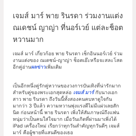
เจมส์ มาร์ พาย รินรดา ร่วมงานแต่ง
ณเดชน์ ญาญ่า ที่นอร์เวย์ แต่ละช็อต
หวานมาก
เจมส์ มาร์ เกี่ยวก้อย พาย รินรดา เช็กอินนอร์เวย์ ร่วม
งานแต่งของ ณเดชน์-ญาญ่า ช็อตเอ๊ะหรือจะสละโสด
อีกคู่อ่าน
ผลข่าว
เพิ่มเติม
เป็นอีกหนึ่งคู่รักคู่หวานของวงการบันเทิงที่น่ารักมาก
สำหรับคู่ของพระเอกสุดหล่อ
เจมส์ มาร์
กับนางเอก
สาว พาย รินรดา ถึงวันนี้ทั้งสองคนคบหาดูใจกัน
มากว่า 3 ปีแล้ว ความหวานพุ่งแรงดีไม่มีแผ่วเลยสัก
นิด ก่อนหน้านี้ พาย รินรดา เพิ่งให้สัมภาษณ์ถึงแฟน
หนุ่มว่าเป็นคนใส่ใจมาก เมื่อวันเกิดที่ผ่านมาเพิ่งได้
iPad เครื่องใหม่ เรียกว่าทุกวันสำคัญทุกวันดีๆ เจมส์
มาร์ คือผู้ชายที่แสนดีของเธอ