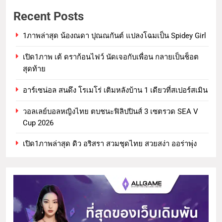
Recent Posts
1ภาพล่าสุด น้องณดา ปุณณกันต์ แปลงโฉมเป็น Spidey Girl
เปิด1ภาพ เต้ ดราก้อนไฟว์ นัดเจอกับเพื่อน กลายเป็นช็อต
สุดท้าย
อาร์เซน่อล สนดึง โรเมโร่ เติมหลังบ้าน 1 เดียวที่สเปอร์สเมิน
วอลเลย์บอลหญิงไทย ตบชนะฟิลิปปินส์ 3 เซตรวด SEA V
Cup 2026
เปิด1ภาพล่าสุด ดิว อริสรา สวมชุดไทย สวยสง่า ออร่าพุ่ง