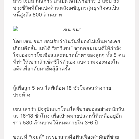
สาว เจมส์ กณิการ์ มาเปิดใจในรายการ 3 แซ่บ ถึง
ช่วงชีวิตที่มืดแปดด้านหลังเผชิญมรสุมธุรกิจจนเป็น
หนี้สูงถึง 800 ล้านบาท
โดย เชน ธนา ยอมรับว่าในวันที่มองไม่เห็นทางเคย
เกือบคิดสั้น แต่ได้ “ยาวิเศษ” จากคอมเมนต์ให้กำลัง
ใจของชาวโซเชียลและหยาดน้ำตาของลูกๆ ทั้ง 5 คน
ที่ทำให้เขากล้าเซ็ตซีโร่ตัวเอง ลบความจองหองใน
อดีตเพื่อกลับมาฮึดสู้อีกครั้ง
สู้เพื่อลูก 5 คน ไลฟ์เดือด 18 ชั่วโมงจนร่างกาย
ประท้วง
เชน เล่าว่า ปัจจุบันเขาโหมไลฟ์ขายของอย่างหนักวัน
ละ 16-18 ชั่วโมง เพื่อเป้าหมายปลดหนี้ที่เหลืออยู่อีก
ราว 580 ล้านบาทให้หมดภายใน 3-6 ปี
ขณะที่ “เจมส์” ภรรยาสาวคือฟันเฟืองสำคัญที่ช่วย