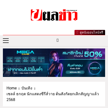
ผลข่าว.com
ข่าววันนี้ ข่าวล่าสุด ข่าวบันเทิงเกาะกระแส
ดูหนังออนไลน์ฟรี
ดารา ข่าวกีฬารอบโลก เลขเด็ดหวยดัง ตรวจ
หวย
Home
บันเทิง
เชลล์ ธกฤต นักแสดงซีรีส์วาย ต้นสังกัดยกเลิกสัญญาแล้ว
2568