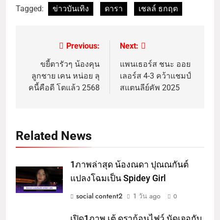
Tagged:
ข่าวบันเทิง
ดารา
เชลล์ ธกฤต
Previous:
Next:
ขยี้ตารัวๆ น้องคุน
แพนเธอร์ส ชนะ ออย
ลูกชาย เคน หน่อย ลุ
เลอร์ส 4-3 คว้าแชมป์
คนี้คือดี โตแล้ว 2568
สแตนลีย์คัพ 2025
Related News
1ภาพล่าสุด น้องณดา ปุณณกันต์
แปลงโฉมเป็น Spidey Girl
social content2
1 วัน ago
0
เปิด1ภาพ เต้ ดราก้อนไฟว์ นัดเจอกับ