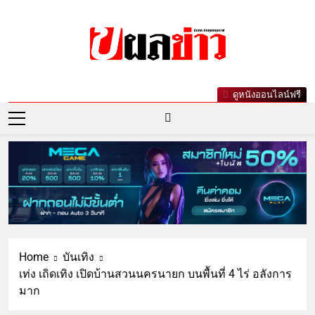
ผลข่าว.com
ข่าววันนี้ ข่าวล่าสุด ข่าวบันเทิงเกาะกระแส
ดูหนังออนไลน์ฟรี
ดารา ข่าวกีฬารอบโลก เลขเด็ดหวยดัง ตรวจ
หวย
Home
บันเทิง
เท่ง เถิดเทิง เปิดบ้านสวนนครนายก บนพื้นที่ 4 ไร่ อลังการ
มาก