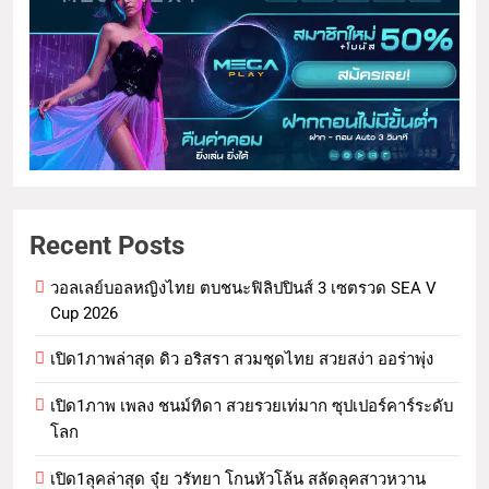
Recent Posts
วอลเลย์บอลหญิงไทย ตบชนะฟิลิปปินส์ 3 เซตรวด SEA V
Cup 2026
เปิด1ภาพล่าสุด ดิว อริสรา สวมชุดไทย สวยสง่า ออร่าพุ่ง
เปิด1ภาพ เพลง ชนม์ทิดา สวยรวยเท่มาก ซุปเปอร์คาร์ระดับ
โลก
เปิด1ลุคล่าสุด จุ๋ย วรัทยา โกนหัวโล้น สลัดลุคสาวหวาน