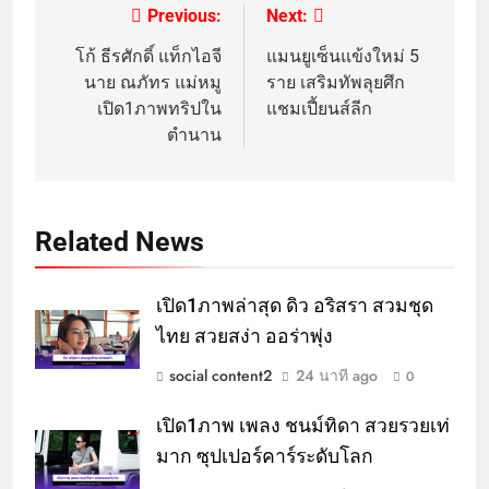
Previous:
Next:
โก้ ธีรศักดิ์ แท็กไอจี
แมนยูเซ็นแข้งใหม่ 5
นาย ณภัทร แม่หมู
ราย เสริมทัพลุยศึก
เปิด1ภาพทริปใน
แชมเปี้ยนส์ลีก
ตำนาน
Related News
เปิด1ภาพล่าสุด ดิว อริสรา สวมชุด
ไทย สวยสง่า ออร่าพุ่ง
social content2
24 นาที ago
0
เปิด1ภาพ เพลง ชนม์ทิดา สวยรวยเท่
มาก ซุปเปอร์คาร์ระดับโลก