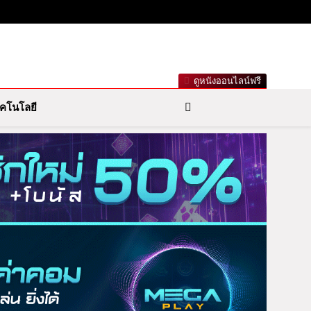
เกาะกระแสดารา ข่าวกีฬารอบโลก เลขเด็ดหวยดัง ตรวจหวย
ดูหนังออนไลน์ฟรี
คโนโลยี