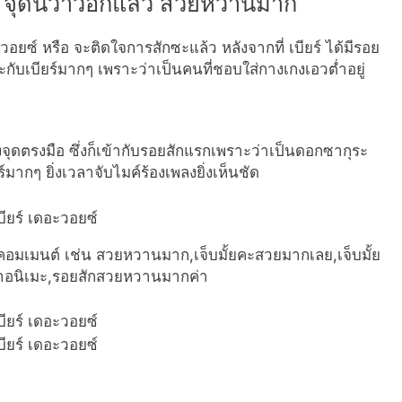
 จุดนี้ว้าวอีกแล้ว สวยหวานมาก
วอยซ์ หรือ จะติดใจการสักซะแล้ว หลังจากที่ เบียร์ ได้มีรอย
าะกับเบียร์มากๆ เพราะว่าเป็นคนที่ชอบใส่กางเกงเอวต่ำอยู่
ึ่งจุดตรงมือ ซึ่งก็เข้ากับรอยสักแรกเพราะว่าเป็นดอกซากุระ
์มากๆ ยิ่งเวลาจับไมค์ร้องเพลงยิ่งเห็นชัด
ามาคอมเมนต์ เช่น สวยหวานมาก,เจ็บมั้ยคะสวยมากเลย,เจ็บมั้ย
าอนิเมะ,รอยสักสวยหวานมากค่า