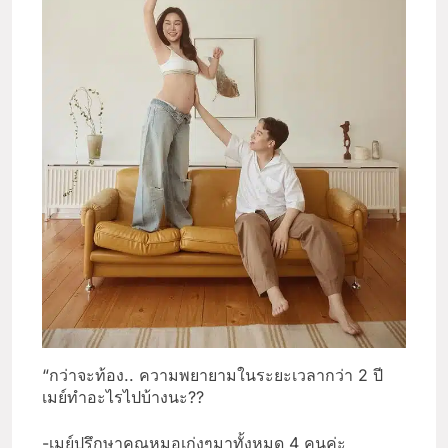
“กว่าจะท้อง.. ความพยายามในระยะเวลากว่า 2 ปี
เมย์ทำอะไรไปบ้างนะ??
-เมย์ปรึกษาคุณหมอเก่งๆมาทั้งหมด 4 คนค่ะ