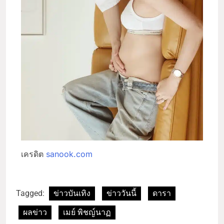
เครดิต
sanook.com
Tagged:
ข่าวบันเทิง
ข่าววันนี้
ดารา
ผลข่าว
เมย์ พิชญ์นาฏ