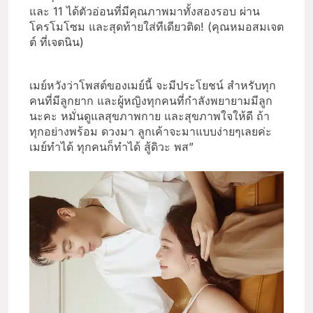
และ 11 ได้ตัวอ่อนที่มีคุณภาพมาทั้งสองรอบ ผ่าน
โครโมโซม และสุดท้ายใส่ทีเดียวติด! (คุณหมอสมเจต
ต์ ที่เจตนิน)
เมย์หวังว่าโพสต์ของเมย์นี้ จะมีประโยชน์ สำหรับทุก
คนที่มีลูกยาก และผู้หญิงทุกคนที่กำลังพยายามมีลูก
นะคะ หมั่นดูแลสุขภาพกาย และสุขภาพใจให้ดี ถ้า
ทุกอย่างพร้อม ดวงมา ลูกเค้าจะมาแบบง่ายๆเลยค่ะ
เมย์ทำได้ ทุกคนก็ทำได้ สู้ดิวะ พส”