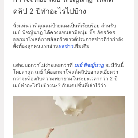
คลิป 2 ปีทำอะไรไปบ้าง
นั่งแท่นว่าที่คุณแม่ป้ายแดงเป็นที่เรียบร้อย สำหรับ
เมย์ พิชญ์นาฏ ได้ควงแขนสามีหนุ่ม บิ๊ก อัครวัชร
ออกมาโพสต์ภาพอัลตร้าซาวด์ประกาศข่าวดีว่ากำลัง
ตั้งท้องลูกคนแรกอ่าน
ผลข่าว
เพิ่มเติม
แต่จะบอกว่าไม่ง่ายเลยกว่าที่
เมย์ พิชญ์นาฏ
จะมีวันนี้
โดยล่าสุด เมย์ ได้ออกมาโพสต์คลิปบอกละเอียดว่า
กว่าจะท้องกับความพยายามในระยะเวลากว่า 2 ปี
เมย์ทำอะไรไปบ้างนะ? กับแคปชั่นที่เล่าไว้ว่า