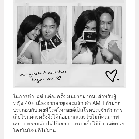
ในการทำ icsi แต่ละครั้ง มันยากมากนะสำหรับผู้
หญิง 40+ เนื่องจากอายุเยอะแล้ว ค่า AMH ต่ำมาก
ประกอบกับเคยมีโรคไทรอยด์เป็นโรคประจำตัว การ
เก็บไข่แต่ละครั้งจึงได้น้อยมากและไข่ไม่มีคุณภาพ
เลย บางรอบเก็บไม่ได้เลย บางรอบเก็บได้บ้างแต่ตรวจ
โครโมโซมก็ไม่ผ่าน