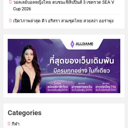
วอลเลย์บอลหญิงไทย ตบชนะฟิลิปปินส์ 3 เซตรวด SEA V
Cup 2026
เปิด1ภาพล่าสุด ดิว อริสรา สวมชุดไทย สวยสง่า ออร่าพุ่ง
Categories
กีฬา