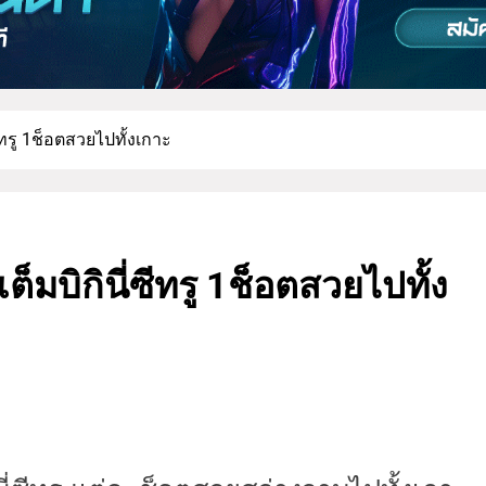
ซีทรู 1ช็อตสวยไปทั้งเกาะ
ต็มบิกินี่ซีทรู 1ช็อตสวยไปทั้ง