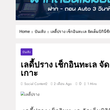
Home
บันเทิง
เลดี้ปราง เช็กอินทะเล จัดเต็มบิกินี่
บันเทิง
เลดี้ปราง เช็กอินทะเล จัดเ
เกาะ
0
Social Content2
2 เดือน Ago
1 Mins