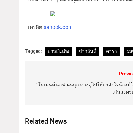
เครดิต
sanook.com
Tagged:
ข่าวบันเทิง
ข่าววันนี้
ดารา
ผล
Previo
1โมเมนต์ แอฟ นนกุล ควงคู่ไปให้กำลังใจน้องปีใ
เล่นละครเ
Related News