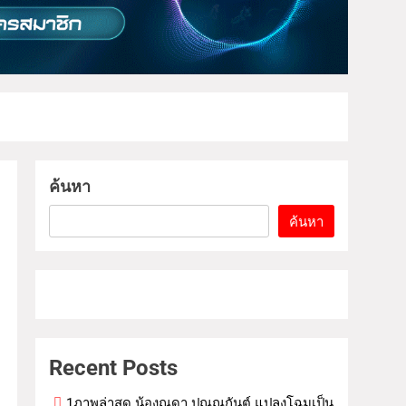
ค้นหา
ค้นหา
Recent Posts
1ภาพล่าสุด น้องณดา ปุณณกันต์ แปลงโฉมเป็น