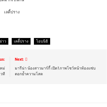
ข่าว
เลดี้ปราง
โอบนิธิ
us:
Next:
หม่
มารีน่า น้องสาวมาร์กี้ เปิด1ภาพโชว์หน้าท้องแซ่บ
วที
ตอกย้ำความโสด