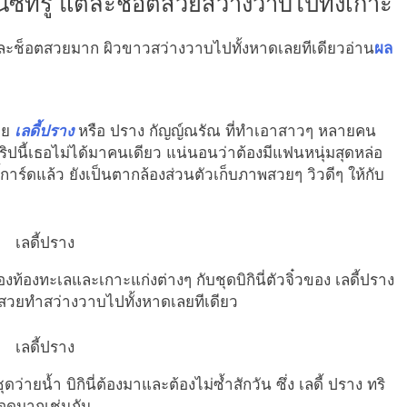
ินี่ซีทรู แต่ละช็อตสวยสว่างวาบไปทั้งเกาะ
 แต่ละช็อตสวยมาก ผิวขาวสว่างวาบไปทั้งหาดเลยทีเดียวอ่าน
ผล
วย
เลดี้ปราง
หรือ ปราง กัญญ์ณรัณ ที่ทำเอาสาวๆ หลายคน
ริปนี้เธอไม่ได้มาคนเดียว แน่นอนว่าต้องมีแฟนหนุ่มสุดหล่อ
การ์ดแล้ว ยังเป็นตากล้องส่วนตัวเก็บภาพสวยๆ วิวดีๆ ให้กับ
องทะเลและเกาะแก่งต่างๆ กับชุดบิกินี่ตัวจิ๋วของ เลดี้ปราง
สวยทำสว่างวาบไปทั้งหาดเลยทีเดียว
ยน้ำ บิกินี่ต้องมาและต้องไม่ซ้ำสักวัน ซึ่ง เลดี้ ปราง ทริ
ือดมากเช่นกัน