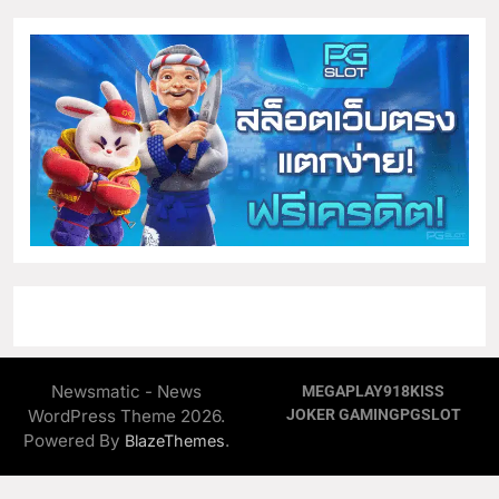
Newsmatic - News
MEGAPLAY
918KISS
WordPress Theme 2026.
JOKER GAMING
PGSLOT
Powered By
.
BlazeThemes