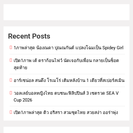
Recent Posts
1ภาพล่าสุด น้องณดา ปุณณกันต์ แปลงโฉมเป็น Spidey Girl
เปิด1ภาพ เต้ ดราก้อนไฟว์ นัดเจอกับเพื่อน กลายเป็นช็อต
สุดท้าย
อาร์เซน่อล สนดึง โรเมโร่ เติมหลังบ้าน 1 เดียวที่สเปอร์สเมิน
วอลเลย์บอลหญิงไทย ตบชนะฟิลิปปินส์ 3 เซตรวด SEA V
Cup 2026
เปิด1ภาพล่าสุด ดิว อริสรา สวมชุดไทย สวยสง่า ออร่าพุ่ง