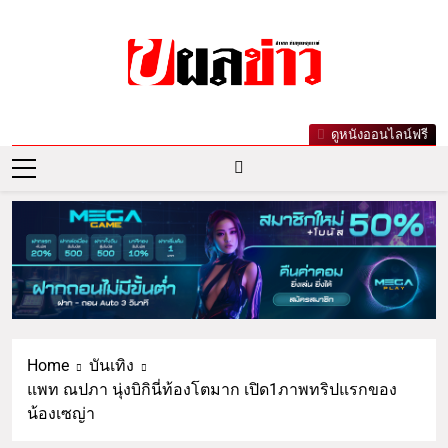
ผลข่าว.com
ข่าววันนี้ ข่าวล่าสุด ข่าวบันเทิงเกาะกระแส
ดูหนังออนไลน์ฟรี
ดารา ข่าวกีฬารอบโลก เลขเด็ดหวยดัง ตรวจ
หวย
Home
บันเทิง
แพท ณปภา นุ่งบิกินี่ท้องโตมาก เปิด1ภาพทริปแรกของ
น้องเซญ่า