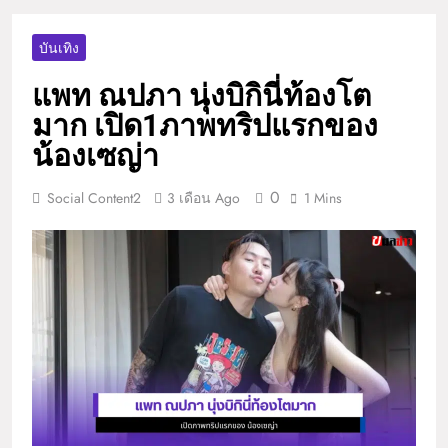
บันเทิง
แพท ณปภา นุ่งบิกินี่ท้องโต
มาก เปิด1ภาพทริปแรกของ
น้องเซญ่า
0
Social Content2
3 เดือน Ago
1 Mins