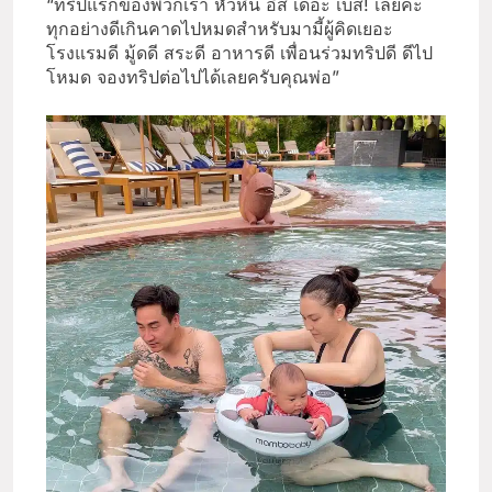
“ทริปแรกของพวกเรา หัวหิน อิส เดอะ เบส! เลยค่ะ
ทุกอย่างดีเกินคาดไปหมดสำหรับมามี้ผู้คิดเยอะ
โรงแรมดี มู้ดดี สระดี อาหารดี เพื่อนร่วมทริปดี ดีไป
โหมด จองทริปต่อไปได้เลยครับคุณพ่อ”