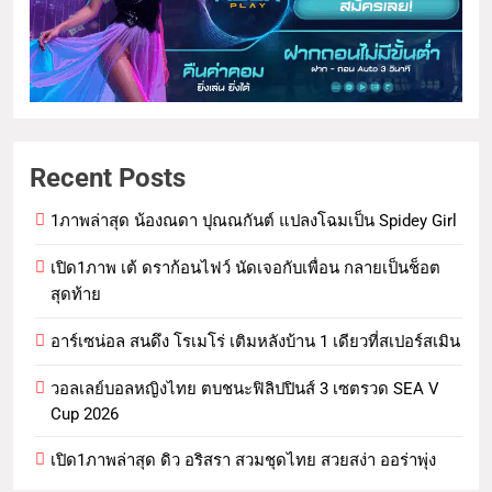
Recent Posts
1ภาพล่าสุด น้องณดา ปุณณกันต์ แปลงโฉมเป็น Spidey Girl
เปิด1ภาพ เต้ ดราก้อนไฟว์ นัดเจอกับเพื่อน กลายเป็นช็อต
สุดท้าย
อาร์เซน่อล สนดึง โรเมโร่ เติมหลังบ้าน 1 เดียวที่สเปอร์สเมิน
วอลเลย์บอลหญิงไทย ตบชนะฟิลิปปินส์ 3 เซตรวด SEA V
Cup 2026
เปิด1ภาพล่าสุด ดิว อริสรา สวมชุดไทย สวยสง่า ออร่าพุ่ง