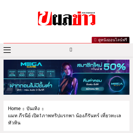
ผลข่าว.com
ข่าววันนี้ ข่าวล่าสุด ข่าวบันเทิงเกาะกระแส
ดูหนังออนไลน์ฟรี
ดารา ข่าวกีฬารอบโลก เลขเด็ดหวยดัง ตรวจ
หวย
Home
บันเทิง
แมท ภีรนีย์ เปิด1ภาพทริปแรกพา น้องภีรันทร์ เที่ยวทะเล
หัวหิน