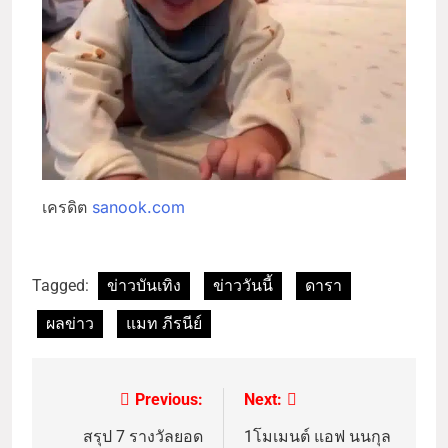
เครดิต
sanook.com
Tagged:
ข่าวบันเทิง
ข่าววันนี้
ดารา
ผลข่าว
แมท ภีรนีย์
Previous:
Next:
สรุป 7 รางวัลยอด
1โมเมนต์ แอฟ นนกุล