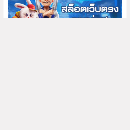
Newsmatic - News
MEGAPLAY
918KISS