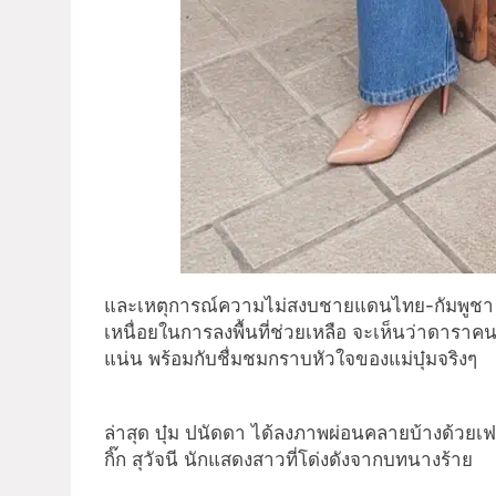
และเหตุการณ์ความไม่สงบชายแดนไทย-กัมพูชา แล
เหนื่อยในการลงพื้นที่ช่วยเหลือ จะเห็นว่าดาราค
แน่น พร้อมกับชื่มชมกราบหัวใจของแม่บุ๋มจริงๆ
ล่าสุด บุ๋ม ปนัดดา ได้ลงภาพผ่อนคลายบ้างด้วยเฟ
กิ๊ก สุวัจนี นักแสดงสาวที่โด่งดังจากบทนางร้าย