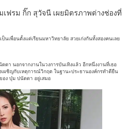
มเฟรม กิ๊ก สุวัจนี เผยมิตรภาพต่างช่องที่
าวเป็นเพื่อนตั้งแต่เรียนมหาวิทยาลัย สวยเก่งกันทั้งสองคนเลย
นัดดา นอกจากงานในวงการบันเทิงแล้ว อีกหนึ่งงานที่เธอ
ต้องเผชิญกับเหตุการณ์วิกฤต ในฐานะประธานองค์กรทำดียืน
 บุ๋ม ปนัดดา อยู่เสมอ