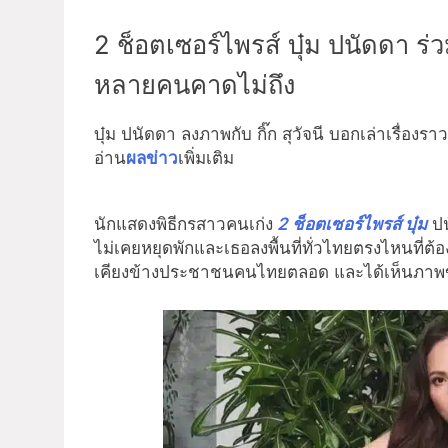
2 ช็อตเซอร์ไพรส์ บุ๋ม ปนัดดา ร่ว
หลายคนคาดไม่ถึง
บุ๋ม ปนัดดา ลงภาพกับ กิ๊ก สุวัจนี บอกเล่าเรื่องร
อ่าน
ผลข่าว
เพิ่มเติม
นักแสดงพิธีกรสาวคนเก่ง
2 ช็อตเซอร์ไพรส์ บุ๋ม
ป
ไม่เคยหยุดพักและเธอลงพื้นที่ทั่วไทยตรงไหนที่
เคียงข้างประชาชนคนไทยตลอด และได้เห็นภาพของ