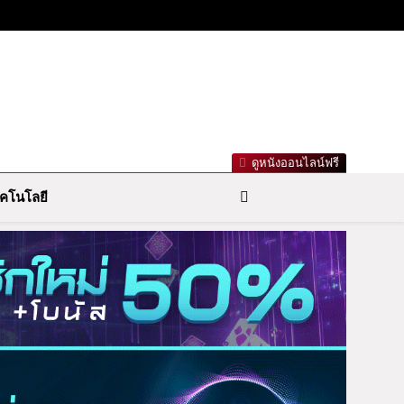
าวกีฬารอบโลก เลขเด็ดหวยดัง ตรวจหวย
ดูหนังออนไลน์ฟรี
คโนโลยี