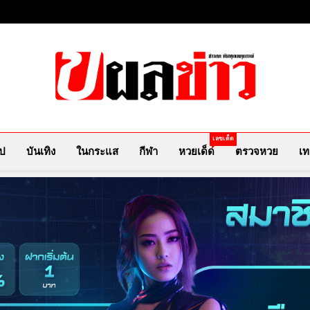
ผลข่าว.com
ข่าววันนี้ ข่าวล่าสุด ข่าวบันเทิงเกาะกระแสดารา ข่
เลขเด็ด
ไป
บันเทิง
ในกระแส
กีฬา
หวยเด็ด
ตรวจหวย
เท