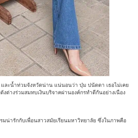
ะน้ำท่วมจังหวัดน่าน แน่นอนว่า บุ๋ม ปนัดดา เธอไม่เคย
นดังต่างร่วมสมทบเงินบริจาคผ่านองค์กรทำดีกันอย่างเนือง
รมน่ารักกับเพื่อนสาวสมัยเรียนมหาวิทยาลัย ซึ่งในภาพคือ