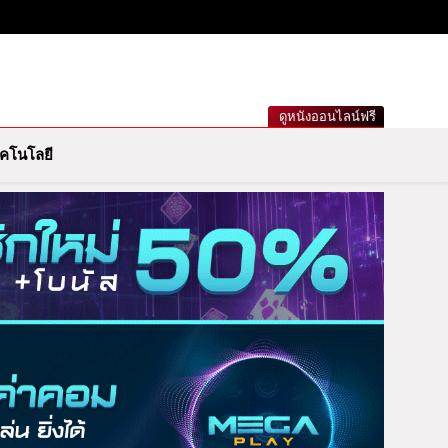
เกาะกระแสดารา ข่าวกีฬารอบโลก เลขเด็ดหวยดัง ตรวจหวย
ดูหนังออนไลน์ฟรี
คโนโลยี