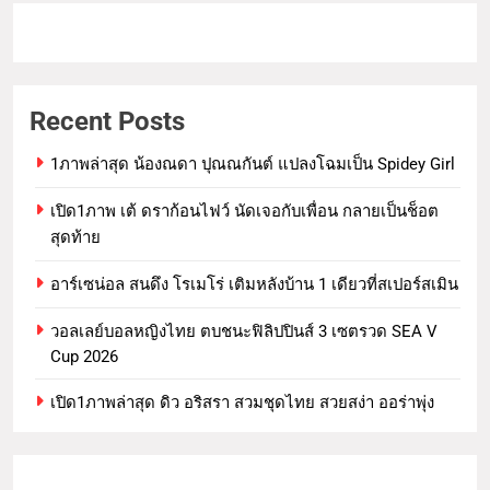
Recent Posts
1ภาพล่าสุด น้องณดา ปุณณกันต์ แปลงโฉมเป็น Spidey Girl
เปิด1ภาพ เต้ ดราก้อนไฟว์ นัดเจอกับเพื่อน กลายเป็นช็อต
สุดท้าย
อาร์เซน่อล สนดึง โรเมโร่ เติมหลังบ้าน 1 เดียวที่สเปอร์สเมิน
วอลเลย์บอลหญิงไทย ตบชนะฟิลิปปินส์ 3 เซตรวด SEA V
Cup 2026
เปิด1ภาพล่าสุด ดิว อริสรา สวมชุดไทย สวยสง่า ออร่าพุ่ง