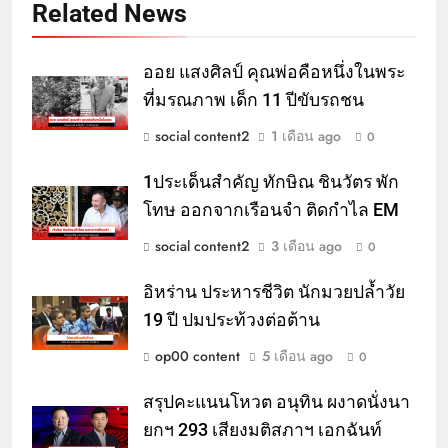
Related News
ออย แสงศิลป์ คุณพ่อคือหนึ่งในพระ
ที่มรณภาพ เด็ก 11 ปีขับรถชน
social content2
1 เดือน ago
0
1ประเด็นสำคัญ ทักษิณ ชินวัตร พัก
โทษ ออกจากเรือนจำ ติดกำไล EM
social content2
3 เดือน ago
0
อิหร่าน ประหารชีวิต นักมวยปล้ำวัย
19 ปี ปมประท้วงต่อต้าน
op00 content
5 เดือน ago
0
สรุปคะแนนโหวต อนุทิน ผงาดนั่งนา
ยกฯ 293 เสียงมติสภาฯ เอกฉันท์