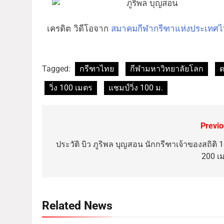
เครดิต วิดีโอจาก
สมาคมกีฬากรีฑาแห่งประเทศ
Tagged:
กรีฑาไทย
กีฬามหาวิทยาลัยโลก
ด
วิ่ง 100 เมตร
แชมป์วิ่ง 100 ม.
Previo
ประวัติ บิว ภูริพล บุญสอน นักกรีฑาเจ้าของสถิติ 1
200 เ
Related News