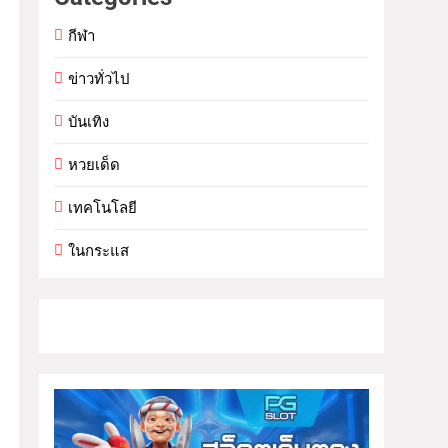
กีฬา
ข่าวทั่วไป
บันเทิง
หวยเด็ด
เทคโนโลยี
ในกระแส