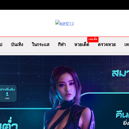
ผลข่าว.com
ข่าววันนี้ ข่าวล่าสุด ข่าวบันเทิง
เลขเด็ด
ไป
บันเทิง
ในกระแส
กีฬา
หวยเด็ด
ตรวจหวย
เท