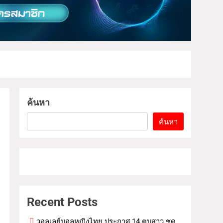
ค้นหา
ค้นหา
Recent Posts
วอลเลย์บอลหญิงไทย ประกาศ 14 ตบสาว ชุด