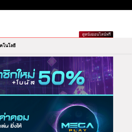
เกาะกระแสดารา ข่าวกีฬารอบโลก เลขเด็ดหวยดัง ตรวจหวย
ดูหนังออนไลน์ฟรี
คโนโลยี