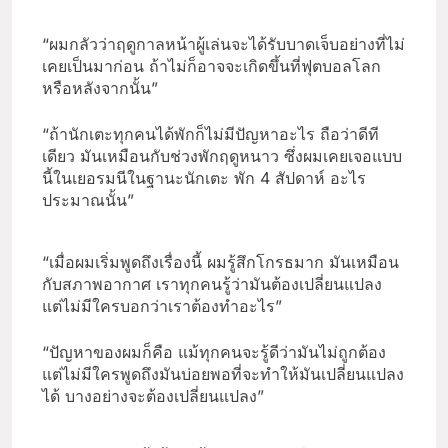
“ผมกลัวว่าฤดูกาลหน้าผู้เล่นจะได้รับบาดเจ็บอย่างที่ไม่
เคยเป็นมาก่อน ถ้าไม่ก็อาจจะเกิดขึ้นที่ฟุตบอลโลก
หรือหลังจากนั้น”
“ถ้านักเตะทุกคนได้พักก็ไม่มีปัญหาอะไร ถือว่าดีที
เดียว มันเหมือนกับช่วงพักฤดูหนาว ซึ่งผมเคยเจอแบบ
นี้ในเยอรมนีในฐานะนักเตะ พัก 4 สัปดาห์ อะไร
ประมาณนั้น”
“เมื่อผมเริ่มพูดถึงเรื่องนี้ ผมรู้สึกโกรธมาก มันเหมือน
กับสภาพอากาศ เราทุกคนรู้ว่ามันต้องเปลี่ยนแปลง
แต่ไม่มีใครบอกว่าเราต้องทำอะไร”
“ปัญหาของผมก็คือ แม้ทุกคนจะรู้ดีว่ามันไม่ถูกต้อง
แต่ไม่มีใครพูดถึงมันบ่อยพอที่จะทำให้มันเปลี่ยนแปลง
ได้ บางอย่างจะต้องเปลี่ยนแปลง”