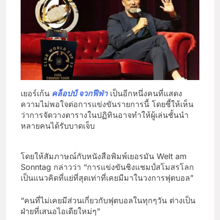
เยอร์เก้น
คล็อปป์ จวกฟีฟ่า
เป็นอีกหนึ่งคนที่แสดง
ความไม่พอใจต่อการแข่งขันรายการนี้ โดยชี้ให้เห็น
ว่าการจัดวางตารางในปฏิทินอาจทำให้ผู้เล่นชั้นนำ
หลายคนได้รับบาดเจ็บ
โดยให้สัมภาษณ์กับหนังสือพิมพ์เยอรมัน Welt am
Sonntag กล่าวว่า “การแข่งขันชิงแชมป์สโมสรโลก
เป็นแนวคิดที่แย่ที่สุดเท่าที่เคยมีมาในวงการฟุตบอล”
“คนที่ไม่เคยมีส่วนเกี่ยวกับฟุตบอลในทุกๆวัน ต่างเป็น
ฝ่ายที่เสนอไอเดียใหม่ๆ”