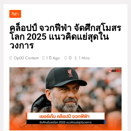
กีฬา
คล็อปป์ จวกฟีฟ่า จัดศึกสโมสร
โลก 2025 แนวคิดแย่สุดใน
วงการ
0
Op00 Content
1 ปี Ago
1 Mins