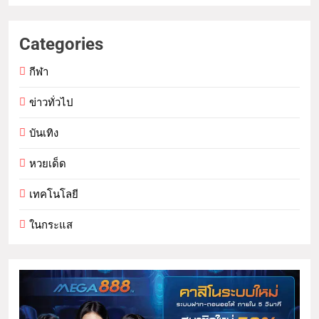
Categories
กีฬา
ข่าวทั่วไป
บันเทิง
หวยเด็ด
เทคโนโลยี
ในกระแส