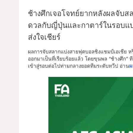
ช้างศึกเจอโจทย์ยากหลังผลจับสล
ดวลกับญี่ปุ่นและกาตาร์ในรอบแบ่
ส่งใจเชียร์
ผลการจับสลากแบ่งสายฟุตบอลชิงแชมป์เอเชีย หร
ออกมาเป็นที่เรียบร้อยแล้ว โดยขุนพล “ช้างศึก”
เข้าสู่รอบต่อไปท่ามกลางยอดทีมระดับทวีป อ่าน
ผ