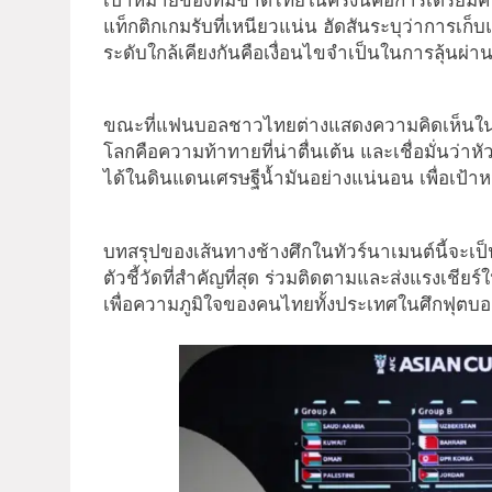
แท็กติกเกมรับที่เหนียวแน่น ฮัดสันระบุว่าการเ
ระดับใกล้เคียงกันคือเงื่อนไขจำเป็นในการลุ้นผ่าน
ขณะที่แฟนบอลชาวไทยต่างแสดงความคิดเห็นในเชิ
โลกคือความท้าทายที่น่าตื่นเต้น และเชื่อมั่นว่า
ได้ในดินแดนเศรษฐีน้ำมันอย่างแน่นอน เพื่อเป้าห
บทสรุปของเส้นทางช้างศึกในทัวร์นาเมนต์นี้จะเป็
ตัวชี้วัดที่สำคัญที่สุด ร่วมติดตามและส่งแรงเชีย
เพื่อความภูมิใจของคนไทยทั้งประเทศในศึกฟุตบอลที่