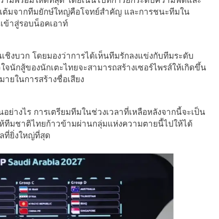
ก็บแต้มจากทีมยักษ์ใหญ่คือโจทย์สำคัญ และการชนะทีมใน
เข้าสู่รอบน็อคเอาท์
งบวก โดยมองว่าการได้เห็นทีมรักลงแข่งกับทีมระดับ
หัวใจนักสู้ของนักเตะไทยจะสามารถสร้างเซอร์ไพรส์ให้เกิดขึ้น
มายในการสร้างชื่อเสียง
นอย่างไร การเตรียมทีมในช่วงเวลาที่เหลือหลังจากนี้จะเป็น
ร์ให้ทีมชาติไทยก้าวข้ามผ่านกลุ่มแห่งความตายนี้ไปให้ได้
ยิ่งใหญ่ที่สุด