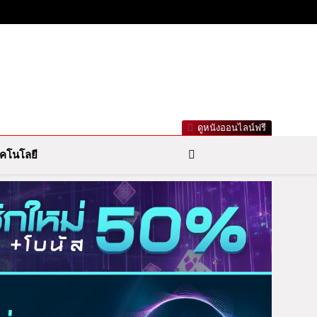
าวกีฬารอบโลก เลขเด็ดหวยดัง ตรวจหวย
ดูหนังออนไลน์ฟรี
คโนโลยี