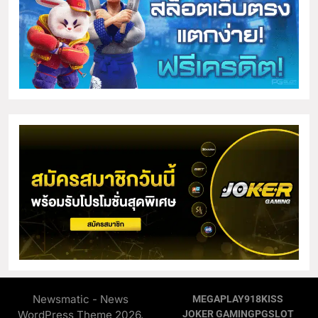
Newsmatic - News
MEGAPLAY
918KISS
WordPress Theme 2026.
JOKER GAMING
PGSLOT