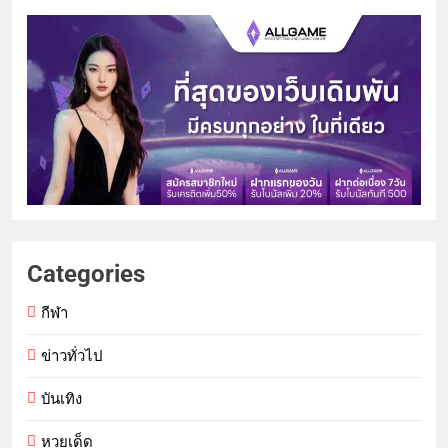
Categories
กีฬา
ข่าวทั่วไป
บันเทิง
หวยเด็ด