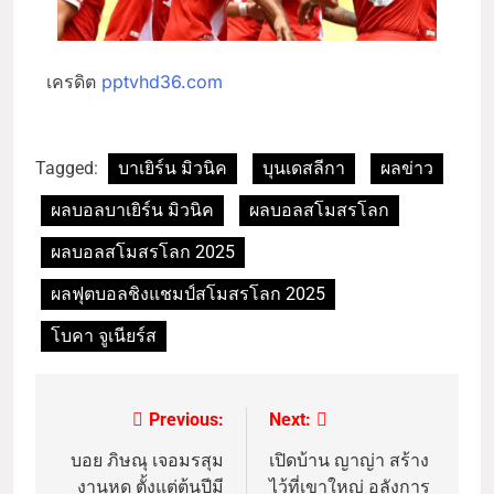
เครดิต
pptvhd36.com
Tagged:
บาเยิร์น มิวนิค
บุนเดสลีกา
ผลข่าว
ผลบอลบาเยิร์น มิวนิค
ผลบอลสโมสรโลก
ผลบอลสโมสรโลก 2025
ผลฟุตบอลชิงแชมป์สโมสรโลก 2025
โบคา จูเนียร์ส
Previous:
Next:
บอย ภิษณุ เจอมรสุม
เปิดบ้าน ญาญ่า สร้าง
งานหด ตั้งแต่ต้นปีมี
ไว้ที่เขาใหญ่ อลังการ