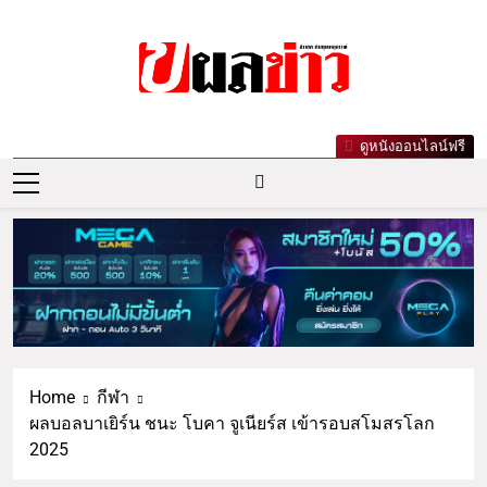
ผลข่าว.com
ข่าววันนี้ ข่าวล่าสุด ข่าวบันเทิงเกาะกระแส
ดูหนังออนไลน์ฟรี
ดารา ข่าวกีฬารอบโลก เลขเด็ดหวยดัง ตรวจ
หวย
Home
กีฬา
ผลบอลบาเยิร์น ชนะ โบคา จูเนียร์ส เข้ารอบสโมสรโลก
2025