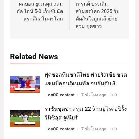
ผลบอล ยูเวนตุส ถล่ม
เทรนต์ ประเดิม
อัล ไอน์ 5-0 เก็บชัยนัด
สโมสรโลก 2025 รับ
แรกศึกสโมสรโลก
ตัดสินใจถูกแล้วย้าย
สวม ชุดขาว
Related News
ฟุตซอลทีมชาติไทย พ่ายรัสเซีย ชวด
แชมป์คอนติเนนทัล จบอันดับ 3
op00 content
7 ชั่วโมง ago
0
ราชันชุดขาว ทุ่ม 22 ล้านยูโรต่อปีรั้ง
วินิซิอุส จูเนียร์
op00 content
7 ชั่วโมง ago
0