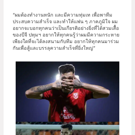
“ผมต้องทำงานหนัก และมีความทุ่มเท เพื่อพาทีม
ประสบความสำเร็จ และทำให้แฟน ๆ ภาคภูมิใจ ผม
อยากจะบอกทุกคนว่าเป็นเกียรติอย่างยิ่งที่ได้สวมเสื้อ
ของบีจี ปทุมฯ อยากให้ทุกคนรู้ว่าผมมีความกระหาย
เพียงใดที่จะได้ลงสนามกับทีม อยากให้ทุกคนมาร่วม
กันเพื่อสู้และบรรลุความสำเร็จที่ยิ่งใหญ่”