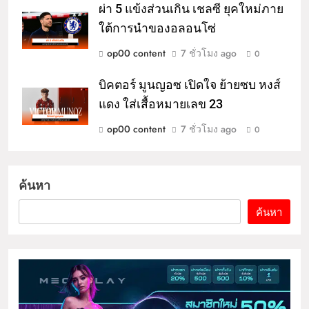
ผ่า 5 แข้งส่วนเกิน เชลซี ยุคใหม่ภาย
ใต้การนำของอลอนโซ่
op00 content
7 ชั่วโมง ago
0
บิคตอร์ มูนญอซ เปิดใจ ย้ายซบ หงส์
แดง ใส่เสื้อหมายเลข 23
op00 content
7 ชั่วโมง ago
0
ค้นหา
ค้นหา