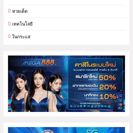
หวยเด็ด
เทคโนโลยี
ในกระแส