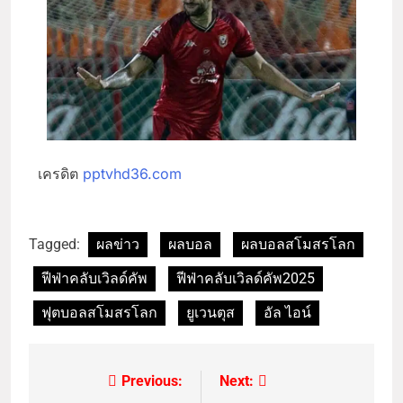
เครดิต
pptvhd36.com
Tagged:
ผลข่าว
ผลบอล
ผลบอลสโมสรโลก
ฟีฟ่าคลับเวิลด์คัพ
ฟีฟ่าคลับเวิลด์คัพ2025
ฟุตบอลสโมสรโลก
ยูเวนตุส
อัล ไอน์
Previous:
Next: