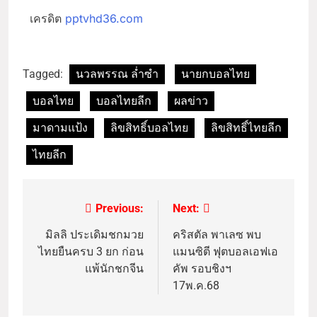
เครดิต
pptvhd36.com
Tagged:
นวลพรรณ ล่ำซำ
นายกบอลไทย
บอลไทย
บอลไทยลีก
ผลข่าว
มาดามแป้ง
ลิขสิทธิ์บอลไทย
ลิขสิทธิ์ไทยลีก
ไทยลีก
Previous:
Next:
มิลลิ ประเดิมชกมวย
คริสตัล พาเลซ พบ
ไทยยืนครบ 3 ยก ก่อน
แมนซิตี ฟุตบอลเอฟเอ
แพ้นักชกจีน
คัพ รอบชิงฯ
17พ.ค.68