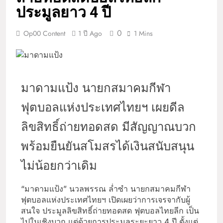
ประมูลยาว 4 ปี
0
Op00 Content
1 ปี Ago
1 Mins
มาดามแป้ง นายกสมาคมกีฬา
ฟุตบอลแห่งประเทศไทยฯ เผยดีล
ลิขสิทธิ์ถ่ายทอดสด มีสัญญาณบวก
พร้อมยืนยันสโมสรได้เงินสนับสนุน
ไม่น้อยกว่าเดิม
“มาดามแป้ง” นวลพรรณ ล่ำซำ นายกสมาคมกีฬา
ฟุตบอลแห่งประเทศไทยฯ เปิดเผยว่าการเจรจากับผู้
สนใจ ประมูลลิขสิทธิ์ถ่ายทอดสด ฟุตบอลไทยลีก เป็น
ไปในเชิงบวก แต่ด้วยการประมูลระยะยาว 4 ปี ตั้งแต่