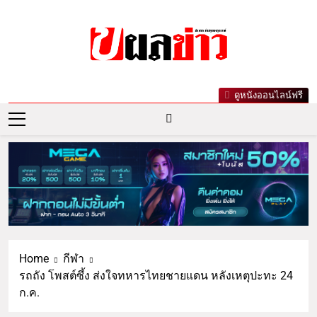
ผลข่าว.com
ข่าววันนี้ ข่าวล่าสุด ข่าวบันเทิงเกาะกระแส
ดูหนังออนไลน์ฟรี
ดารา ข่าวกีฬารอบโลก เลขเด็ดหวยดัง ตรวจ
หวย
Home
กีฬา
รถถัง โพสต์ซึ้ง ส่งใจทหารไทยชายแดน หลังเหตุปะทะ 24
ก.ค.