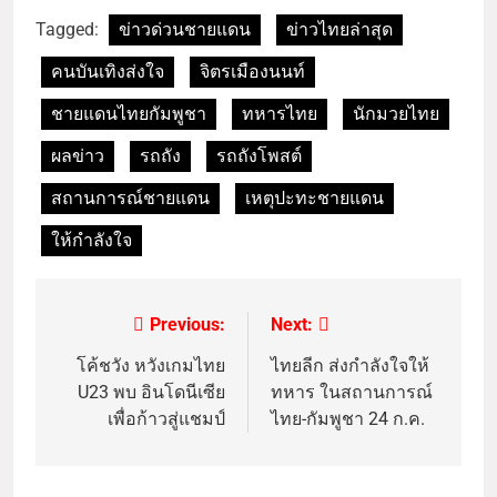
Tagged:
ข่าวด่วนชายแดน
ข่าวไทยล่าสุด
คนบันเทิงส่งใจ
จิตรเมืองนนท์
ชายแดนไทยกัมพูชา
ทหารไทย
นักมวยไทย
ผลข่าว
รถถัง
รถถังโพสต์
สถานการณ์ชายแดน
เหตุปะทะชายแดน
ให้กำลังใจ
Previous:
Next:
โค้ชวัง หวังเกมไทย
ไทยลีก ส่งกำลังใจให้
U23 พบ อินโดนีเซีย
ทหาร ในสถานการณ์
เพื่อก้าวสู่แชมป์
ไทย-กัมพูชา 24 ก.ค.