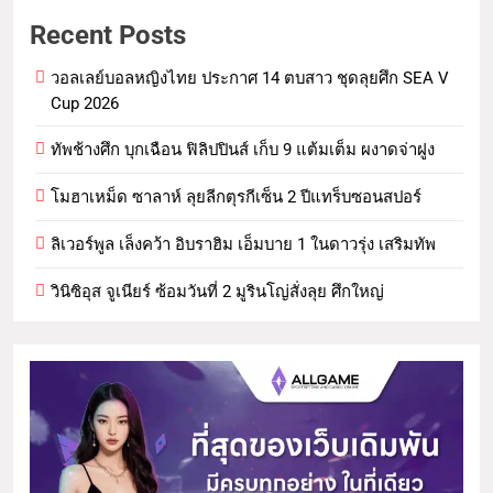
Recent Posts
วอลเลย์บอลหญิงไทย ประกาศ 14 ตบสาว ชุดลุยศึก SEA V
Cup 2026
ทัพช้างศึก บุกเฉือน ฟิลิปปินส์ เก็บ 9 แต้มเต็ม ผงาดจ่าฝูง
โมฮาเหม็ด ซาลาห์ ลุยลีกตุรกีเซ็น 2 ปีแทร็บซอนสปอร์
ลิเวอร์พูล เล็งคว้า อิบราฮิม เอ็มบาย 1 ในดาวรุ่ง เสริมทัพ
วินิซิอุส จูเนียร์ ซ้อมวันที่ 2 มูรินโญ่สั่งลุย ศึกใหญ่