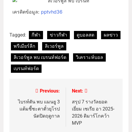
เครดิตข้อมูล:
pptvhd36
Tagged:
กีฬา
ข่าวกีฬา
ดูบอลสด
ผลข่าว
พรีเมียร์ลีก
ลิเวอร์พูล
ลิเวอร์พูล พบ เบรนท์ฟอร์ด
วิเคราะห์บอล
เบรนท์ฟอร์ด
Previous:
Next:
ไบรท์ตัน พบ แมนยู 3
สรุป 7 รางวัลยอด
แต้มชี้ชะตาตั๋วยุโรป
เยี่ยม เซเรีย อา 2025-
นัดปิดฤดูกาล
2026 ดิมาร์โกคว้า
MVP