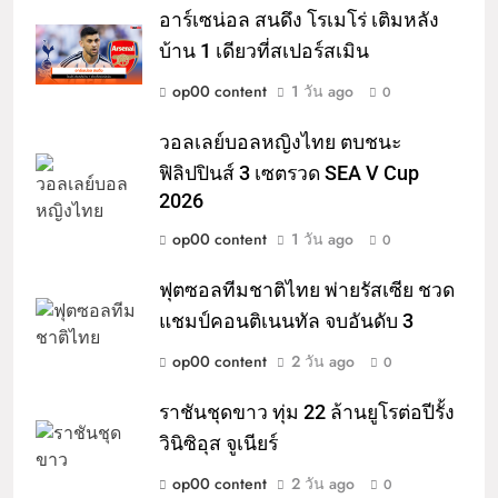
อาร์เซน่อล สนดึง โรเมโร่ เติมหลัง
บ้าน 1 เดียวที่สเปอร์สเมิน
op00 content
1 วัน ago
0
วอลเลย์บอลหญิงไทย ตบชนะ
ฟิลิปปินส์ 3 เซตรวด SEA V Cup
2026
op00 content
1 วัน ago
0
ฟุตซอลทีมชาติไทย พ่ายรัสเซีย ชวด
แชมป์คอนติเนนทัล จบอันดับ 3
op00 content
2 วัน ago
0
ราชันชุดขาว ทุ่ม 22 ล้านยูโรต่อปีรั้ง
วินิซิอุส จูเนียร์
op00 content
2 วัน ago
0