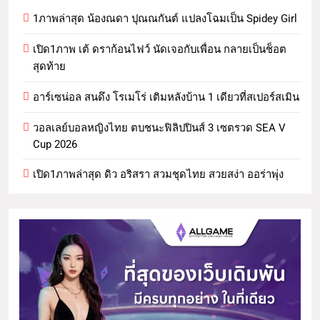
1ภาพล่าสุด น้องณดา ปุณณกันต์ แปลงโฉมเป็น Spidey Girl
เปิด1ภาพ เต้ ดราก้อนไฟว์ นัดเจอกับเพื่อน กลายเป็นช็อต
สุดท้าย
อาร์เซน่อล สนดึง โรเมโร่ เติมหลังบ้าน 1 เดียวที่สเปอร์สเมิน
วอลเลย์บอลหญิงไทย ตบชนะฟิลิปปินส์ 3 เซตรวด SEA V
Cup 2026
เปิด1ภาพล่าสุด ดิว อริสรา สวมชุดไทย สวยสง่า ออร่าพุ่ง