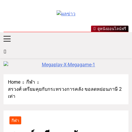
ผลข่าว.com
ข่าววันนี้ ข่าวล่าสุด ข่าวบันเทิง
ดูหนังออนไลน์ฟรี
เกาะกระแสดารา ข่าวกีฬารอบ
โลก เลขเด็ดหวยดัง ตรวจหวย
Home
กีฬา
สรวงศ์ เตรียมคุยกับกระทรวงการคลัง ขอลดหย่อนภาษี 2
เท่า
กีฬา