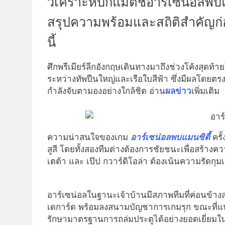
วิเคราะห์บิ๊กแมตช์อาร์เซน่อลพบแ
สรุปความพร้อมและสถิติสำคัญก
นี้
ศึกพรีเมียร์ลีกอังกฤษเดินทางมาถึงช่วงโค้งสุดท้า
ระหว่างทัพปืนใหญ่และเรือใบสีฟ้า ซึ่งมีผลโดยตรง
กำลังจับตามองอย่างใกล้ชิด อ่าน
ผลข่าว
เพิ่มเติม
ความน่าสนใจของเกม
อาร์เซน่อลพบแมนซิตี้
ครั
สูสี โดยทั้งสองทีมต่างต้องการชัยชนะเพื่อสร้างค
เตต้า และ เป๊ป กวาร์ดิโอล่า ต้องเน้นความรัดกุม
อาร์เซน่อลในฐานะเจ้าบ้านมีสภาพทีมที่ค่อนข้างส
เดการ์ด พร้อมลงสนามบัญชาการเกมรุก ขณะที่แนวร
รักษามาตรฐานการถล่มประตูได้อย่างยอดเยี่ยมใน