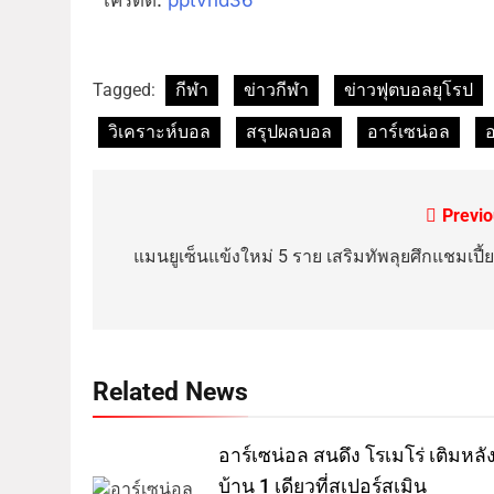
เครดิต:
pptvhd36
Tagged:
กีฬา
ข่าวกีฬา
ข่าวฟุตบอลยุโรป
วิเคราะห์บอล
สรุปผลบอล
อาร์เซน่อล
อ
Previo
แมนยูเซ็นแข้งใหม่ 5 ราย เสริมทัพลุยศึกแชมเปี้ย
Related News
อาร์เซน่อล สนดึง โรเมโร่ เติมหลั
บ้าน 1 เดียวที่สเปอร์สเมิน