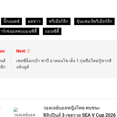
บิ๊กแมตช์
ผลข่าว
พรีเมียร์ลีก
ลุ้นแชมป์พรีเมียร์ลีก
าร์เซน่อลพบแมนซิตี้
แมนซิตี้
us:
Next:
นส์
เชลซีล็อกเป้า ชาบี อาลอนโซ เต็ง 1 กุนซือใหม่กู้ซากสิ
ลีก
งห์บลูส์
ง
วอลเลย์บอลหญิงไทย ตบชนะ
ฟิลิปปินส์ 3 เซตรวด SEA V Cup 2026