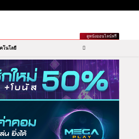
เกาะกระแสดารา ข่าวกีฬารอบโลก เลขเด็ดหวยดัง ตรวจหวย
ดูหนังออนไลน์ฟรี
คโนโลยี