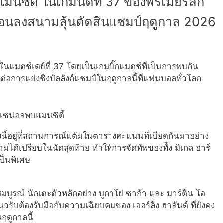
มนซิตี้ ในเกมนัดที่ 37 ของพรีเมียร์ลีก
่อนลงสนามลุ้นตัดสินแชมป์ฤดูกาล 2026
ยในแมตช์เดย์ที่ 37 โดยเป็นเกมบิ๊กแมตช์ที่เป็นการพบกัน
ต่อการแย่งชิงบัลลังก์แชมป์ในฤดูกาลนี้ที่แฟนบอลทั่วโลก
้งนี้อยู่ที่สถานการณ์แต้มในตารางคะแนนที่เบียดกันมาอย่าง
วามได้เปรียบในนัดสุดท้าย ทำให้การจัดทัพของทั้ง มิเกล อาร์
เป็นพิเศษ
มบูรณ์ นักเตะตัวหลักอย่าง บูกาโย่ ซาก้า และ มาร์ติน โอ
ับต้องรับมือกับความเฉียบคมของ เออร์ลิง ฮาลันด์ ที่ยังคง
ฤดูกาลนี้