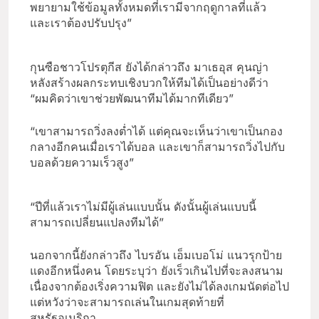
พยายามใช้ข้อมูลทั้งหมดที่เรามีจากฤดูกาลที่แล้ว
และเราต้องปรับปรุง”
กุนซือชาวโปรตุกีส ยังได้กล่าวถึง มาเธอุส คุนญ่า
หลังสร้างผลกระทบเชิงบวกให้ทีมได้เป็นอย่างดีว่า
“ผมคิดว่าเขาช่วยพัฒนาทีมได้มากทีเดียว”
“เขาสามารถวิ่งลงต่ำได้ แต่คุณจะเห็นว่าเขาเป็นกอง
กลางอีกคนเมื่อเราได้บอล และเขาก็สามารถวิ่งไปกับ
บอลด้วยความเร็วสูง”
“ปีที่แล้วเราไม่มีผู้เล่นแบบนั้น ดังนั้นผู้เล่นแบบนี้
สามารถเปลี่ยนแปลงทีมได้”
นอกจากนี้ยังกล่าวถึง ไบรอัน เอ็มเบอโม่ แนวรุกป้าย
แดงอีกหนึ่งคน โดยระบุว่า ยังเร็วเกินไปที่จะลงสนาม
เนื่องจากต้องเริ่งความฟิต และยังไม่ได้ลงเกมนัดต่อไป
แต่หวังว่าจะสามารถเล่นในเกมสุดท้ายที่
สหรัฐอเมริกา