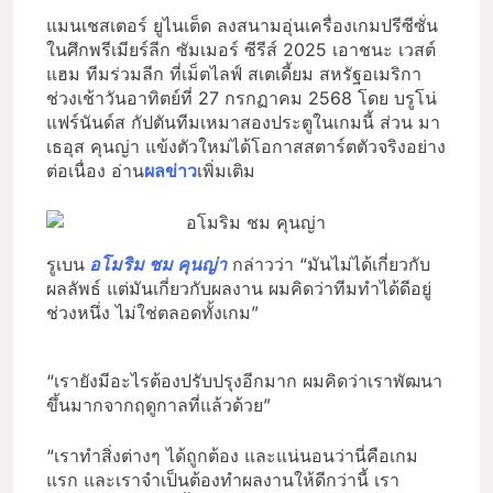
แมนเชสเตอร์ ยูไนเต็ด ลงสนามอุ่นเครื่องเกมปรีซีซั่น
ในศึกพรีเมียร์ลีก ซัมเมอร์ ซีรีส์ 2025 เอาชนะ เวสต์
แฮม ทีมร่วมลีก ที่เม็ตไลฟ์ สเตเดี้ยม สหรัฐอเมริกา
ช่วงเช้าวันอาทิตย์ที่ 27 กรกฏาคม 2568 โดย บรูโน่
แฟร์นันด์ส กัปตันทีมเหมาสองประตูในเกมนี้ ส่วน มา
เธอุส คุนญ่า แข้งตัวใหม่ได้โอกาสสตาร์ตตัวจริงอย่าง
ต่อเนื่อง อ่าน
ผลข่าว
เพิ่มเติม
รูเบน
อโมริม ชม คุนญ่า
กล่าวว่า “มันไม่ได้เกี่ยวกับ
ผลลัพธ์ แต่มันเกี่ยวกับผลงาน ผมคิดว่าทีมทำได้ดีอยู่
ช่วงหนึ่ง ไม่ใช่ตลอดทั้งเกม”
“เรายังมีอะไรต้องปรับปรุงอีกมาก ผมคิดว่าเราพัฒนา
ขึ้นมากจากฤดูกาลที่แล้วด้วย”
“เราทำสิ่งต่างๆ ได้ถูกต้อง และแน่นอนว่านี่คือเกม
แรก และเราจำเป็นต้องทำผลงานให้ดีกว่านี้ เรา