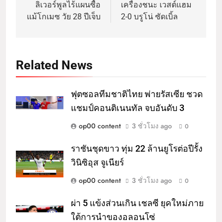
ลิเวอร์พูลไร้แผนซื้อ
เครื่องชนะ เวสต์แฮม
แม้โกเมซ วัย 28 ปีเจ็บ
2-0 บรูโน่ ซัดเบิ้ล
Related News
ฟุตซอลทีมชาติไทย พ่ายรัสเซีย ชวด
แชมป์คอนติเนนทัล จบอันดับ 3
op00 content
3 ชั่วโมง ago
0
ราชันชุดขาว ทุ่ม 22 ล้านยูโรต่อปีรั้ง
วินิซิอุส จูเนียร์
op00 content
3 ชั่วโมง ago
0
ผ่า 5 แข้งส่วนเกิน เชลซี ยุคใหม่ภาย
ใต้การนำของอลอนโซ่