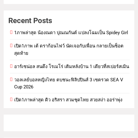
Recent Posts
1ภาพล่าสุด น้องณดา ปุณณกันต์ แปลงโฉมเป็น Spidey Girl
เปิด1ภาพ เต้ ดราก้อนไฟว์ นัดเจอกับเพื่อน กลายเป็นช็อต
สุดท้าย
อาร์เซน่อล สนดึง โรเมโร่ เติมหลังบ้าน 1 เดียวที่สเปอร์สเมิน
วอลเลย์บอลหญิงไทย ตบชนะฟิลิปปินส์ 3 เซตรวด SEA V
Cup 2026
เปิด1ภาพล่าสุด ดิว อริสรา สวมชุดไทย สวยสง่า ออร่าพุ่ง