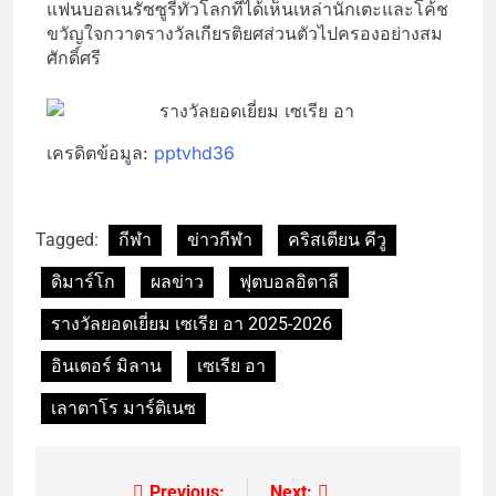
แฟนบอลเนรัซซูรี่ทั่วโลกที่ได้เห็นเหล่านักเตะและโค้ช
ขวัญใจกวาดรางวัลเกียรติยศส่วนตัวไปครองอย่างสม
ศักดิ์ศรี
เครดิตข้อมูล:
pptvhd36
Tagged:
กีฬา
ข่าวกีฬา
คริสเตียน คีวู
ดิมาร์โก
ผลข่าว
ฟุตบอลอิตาลี
รางวัลยอดเยี่ยม เซเรีย อา 2025-2026
อินเตอร์ มิลาน
เซเรีย อา
เลาตาโร มาร์ติเนซ
Previous:
Next: