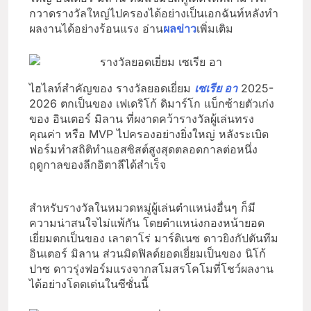
กวาดรางวัลใหญ่ไปครองได้อย่างเป็นเอกฉันท์หลังทำ
ผลงานได้อย่างร้อนแรง อ่าน
ผลข่าว
เพิ่มเติม
ไฮไลท์สำคัญของ รางวัลยอดเยี่ยม
เซเรีย อา
2025-
2026 ตกเป็นของ เฟเดริโก้ ดิมาร์โก แบ็กซ้ายตัวเก่ง
ของ อินเตอร์ มิลาน ที่ผงาดคว้ารางวัลผู้เล่นทรง
คุณค่า หรือ MVP ไปครองอย่างยิ่งใหญ่ หลังระเบิด
ฟอร์มทำสถิติทำแอสซิสต์สูงสุดตลอดกาลต่อหนึ่ง
ฤดูกาลของลีกอิตาลีได้สำเร็จ
สำหรับรางวัลในหมวดหมู่ผู้เล่นตำแหน่งอื่นๆ ก็มี
ความน่าสนใจไม่แพ้กัน โดยตำแหน่งกองหน้ายอด
เยี่ยมตกเป็นของ เลาตาโร่ มาร์ติเนซ ดาวยิงกัปตันทีม
อินเตอร์ มิลาน ส่วนมิดฟิลด์ยอดเยี่ยมเป็นของ นิโก้
ปาซ ดาวรุ่งฟอร์มแรงจากสโมสรโคโมที่โชว์ผลงาน
ได้อย่างโดดเด่นในซีซั่นนี้