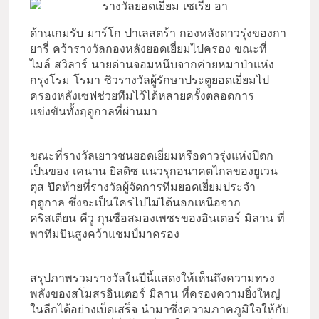
ด้านเกมรับ มาร์โก ปาเลสตร้า กองหลังดาวรุ่งของกา
ยารี่ คว้ารางวัลกองหลังยอดเยี่ยมไปครอง ขณะที่
ไมล์ สวิลาร์ นายด่านจอมหนึบจากค่ายหมาป่าแห่ง
กรุงโรม โรมา ซิวรางวัลผู้รักษาประตูยอดเยี่ยมไป
ครองหลังเซฟช่วยทีมไว้ได้หลายครั้งตลอดการ
แข่งขันทั้งฤดูกาลที่ผ่านมา
ขณะที่รางวัลเยาวชนยอดเยี่ยมหรือดาวรุ่งแห่งปีตก
เป็นของ เคนาน ยิลดิซ แนวรุกอนาคตไกลของยูเวน
ตุส ปิดท้ายที่รางวัลผู้จัดการทีมยอดเยี่ยมประจำ
ฤดูกาล ซึ่งจะเป็นใครไปไม่ได้นอกเหนือจาก
คริสเตียน คีวู กุนซือสมองเพชรของอินเตอร์ มิลาน ที่
พาทีมบินสูงคว้าแชมป์มาครอง
สรุปภาพรวมรางวัลในปีนี้แสดงให้เห็นถึงความทรง
พลังของสโมสรอินเตอร์ มิลาน ที่ครองความยิ่งใหญ่
ในลีกได้อย่างเบ็ดเสร็จ นำมาซึ่งความภาคภูมิใจให้กับ