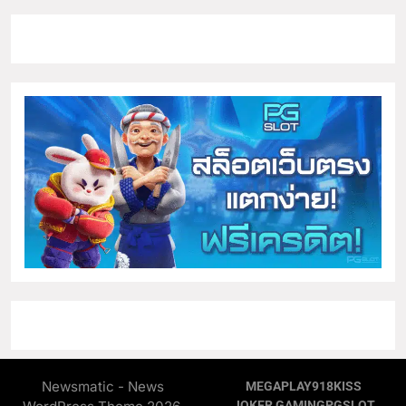
Newsmatic - News
MEGAPLAY
918KISS
JOKER GAMING
PGSLOT