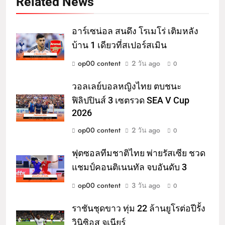
Related News
อาร์เซน่อล สนดึง โรเมโร่ เติมหลัง
บ้าน 1 เดียวที่สเปอร์สเมิน
op00 content
2 วัน ago
0
วอลเลย์บอลหญิงไทย ตบชนะ
ฟิลิปปินส์ 3 เซตรวด SEA V Cup
2026
op00 content
2 วัน ago
0
ฟุตซอลทีมชาติไทย พ่ายรัสเซีย ชวด
แชมป์คอนติเนนทัล จบอันดับ 3
op00 content
3 วัน ago
0
ราชันชุดขาว ทุ่ม 22 ล้านยูโรต่อปีรั้ง
วินิซิอุส จูเนียร์