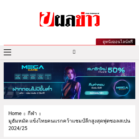
ผลข่าว.com
ข่าววันนี้ ข่าวล่าสุด ข่าวบันเทิงเกาะกระแส
ดูหนังออนไลน์ฟรี
ดารา ข่าวกีฬารอบโลก เลขเด็ดหวยดัง ตรวจ
หวย
Home
กีฬา
มูฮัมหมัด แข้งไทยคนแรกคว้าแชมป์ลีกสูงสุดฟุตซอลสเปน
2024/25