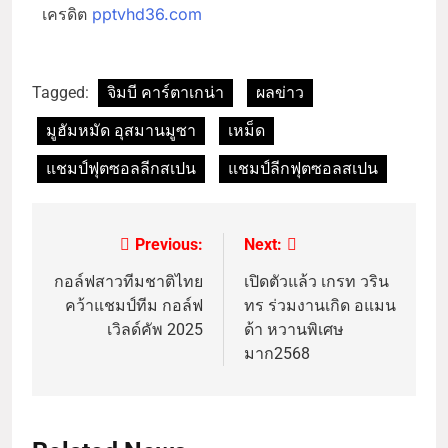
เครดิต
pptvhd36.com
Tagged:
จิมบี คาร์ตาเกน่า
ผลข่าว
มูฮัมหมัด อุสมานมูซา
เหม็ด
แชมป์ฟุตซอลลีกสเปน
แชมป์ลีกฟุตซอลสเปน
Previous:
Next:
กอล์ฟสาวทีมชาติไทย
เปิดตัวแล้ว เกรท วริน
คว้าแชมป์ทีม กอล์ฟ
ทร ร่วมงานเกิด อแมน
เวิลด์คัพ 2025
ด้า หวานพิเศษ
มาก2568