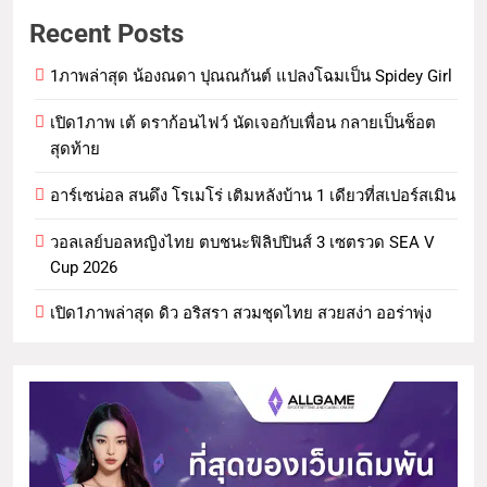
Recent Posts
1ภาพล่าสุด น้องณดา ปุณณกันต์ แปลงโฉมเป็น Spidey Girl
เปิด1ภาพ เต้ ดราก้อนไฟว์ นัดเจอกับเพื่อน กลายเป็นช็อต
สุดท้าย
อาร์เซน่อล สนดึง โรเมโร่ เติมหลังบ้าน 1 เดียวที่สเปอร์สเมิน
วอลเลย์บอลหญิงไทย ตบชนะฟิลิปปินส์ 3 เซตรวด SEA V
Cup 2026
เปิด1ภาพล่าสุด ดิว อริสรา สวมชุดไทย สวยสง่า ออร่าพุ่ง