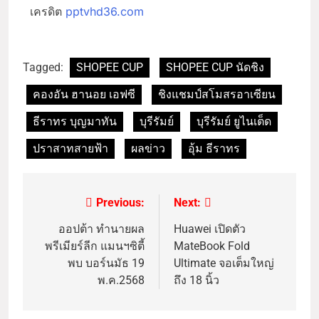
เครดิต
pptvhd36.com
Tagged:
SHOPEE CUP
SHOPEE CUP นัดชิง
คองอัน ฮานอย เอฟซี
ชิงแชมป์สโมสรอาเซียน
ธีราทร บุญมาทัน
บุรีรัมย์
บุรีรัมย์ ยูไนเต็ด
ปราสาทสายฟ้า
ผลข่าว
อุ้ม ธีราทร
Previous:
Next:
ออปต้า ทำนายผล
Huawei เปิดตัว
พรีเมียร์ลีก แมนฯซิตี้
MateBook Fold
พบ บอร์นมัธ 19
Ultimate จอเต็มใหญ่
พ.ค.2568
ถึง 18 นิ้ว