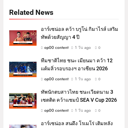
Related News
อาร์เซน่อล คว้า บรูโน่ กิมาไรส์ เสริม
ทัพด้วยสัญญา 4 ปี
op00 content
1 วัน ago
0
ทีมชาติไทย ชนะ เมียนมา คว้า 12
แต้มลิ่วรอบรองฯ อาเซียน 2026
op00 content
1 วัน ago
0
ทัพนักตบสาวไทย ชนะเวียดนาม 3
เซตติด คว้าแชมป์ SEA V Cup 2026
op00 content
1 วัน ago
0
อาร์เซน่อล สนดึง โรเมโร่ เติมหลัง