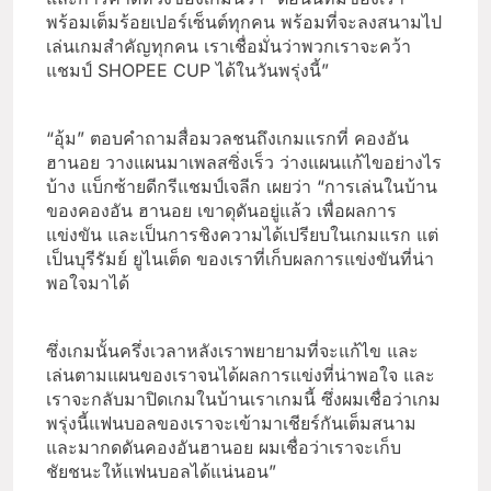
พร้อมเต็มร้อยเปอร์เซ็นต์ทุกคน พร้อมที่จะลงสนามไป
เล่นเกมสำคัญทุกคน เราเชื่อมั่นว่าพวกเราจะคว้า
แชมป์ SHOPEE CUP ได้ในวันพรุ่งนี้”
“อุ้ม” ตอบคำถามสื่อมวลชนถึงเกมแรกที่ คองอัน
ฮานอย วางแผนมาเพลสซิ่งเร็ว ว่างแผนแก้ไขอย่างไร
บ้าง แบ็กซ้ายดีกรีแชมป์เจลีก เผยว่า “การเล่นในบ้าน
ของคองอัน ฮานอย เขาดุดันอยู่แล้ว เพื่อผลการ
แข่งขัน และเป็นการชิงความได้เปรียบในเกมแรก แต่
เป็นบุรีรัมย์ ยูไนเต็ด ของเราที่เก็บผลการแข่งขันที่น่า
พอใจมาได้
ซึ่งเกมนั้นครึ่งเวลาหลังเราพยายามที่จะแก้ไข และ
เล่นตามแผนของเราจนได้ผลการแข่งที่น่าพอใจ และ
เราจะกลับมาปิดเกมในบ้านเราเกมนี้ ซึ่งผมเชื่อว่าเกม
พรุ่งนี้แฟนบอลของเราจะเข้ามาเชียร์กันเต็มสนาม
และมากดดันคองอันฮานอย ผมเชื่อว่าเราจะเก็บ
ชัยชนะให้แฟนบอลได้แน่นอน”