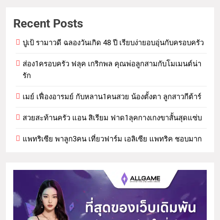
Recent Posts
ปูเป้ รามาวดี ฉลองวันเกิด 48 ปี เรียบง่ายอบอุ่นกับครอบครัว
ส่อง1ครอบครัว ฟลุค เกริกพล คุณพ่อลูกสามกับโมเมนต์น่า
รัก
เมย์ เฟื่องอารมย์ กับหลาน1คนสวย น้องตั้งตา ลูกสาวกีต้าร์
สวยสะท้านครัว แอน สิเรียม ฟาด1ลุคกางเกงขาสั้นสุดแซ่บ
แพทริเซีย พาลูก3คน เที่ยวฟาร์ม เอลิเซีย แพทริค ชอบมาก