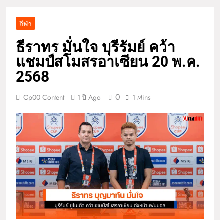
กีฬา
ธีราทร มั่นใจ บุรีรัมย์ คว้า
แชมป์สโมสรอาเซียน 20 พ.ค.
2568
0
Op00 Content
1 ปี Ago
1 Mins