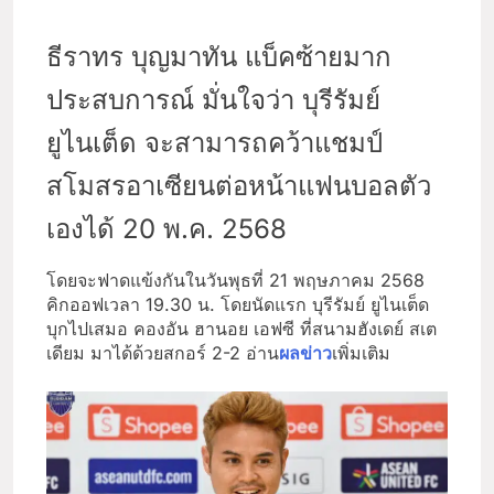
ธีราทร บุญมาทัน แบ็คซ้ายมาก
ประสบการณ์ มั่นใจว่า บุรีรัมย์
ยูไนเต็ด จะสามารถคว้าแชมป์
สโมสรอาเซียนต่อหน้าแฟนบอลตัว
เองได้ 20 พ.ค. 2568
โดยจะฟาดแข้งกันในวันพุธที่ 21 พฤษภาคม 2568
คิกออฟเวลา 19.30 น. โดยนัดแรก บุรีรัมย์ ยูไนเต็ด
บุกไปเสมอ คองอัน ฮานอย เอฟซี ที่สนามฮังเดย์ สเต
เดียม มาได้ด้วยสกอร์ 2-2 อ่าน
ผลข่าว
เพิ่มเติม