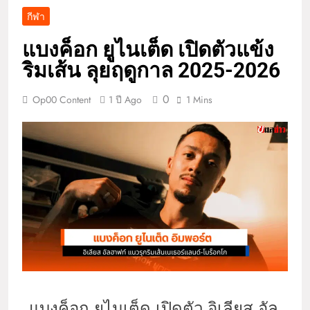
กีฬา
แบงค็อก ยูไนเต็ด เปิดตัวแข้ง
ริมเส้น ลุยฤดูกาล 2025-2026
0
Op00 Content
1 ปี Ago
1 Mins
แบงค็อก ยูไนเต็ด เปิดตัว อิเลียส อัล