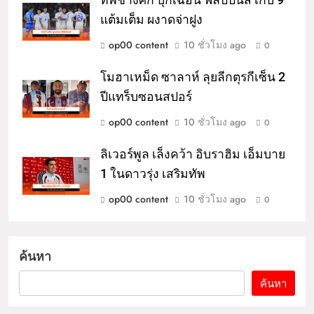
ทัพช้างศึก บุกเฉือน ฟิลิปปินส์ เก็บ 9
แต้มเต็ม ผงาดจ่าฝูง
op00 content
10 ชั่วโมง ago
0
โมฮาเหม็ด ซาลาห์ ลุยลีกตุรกีเซ็น 2
ปีแทร็บซอนสปอร์
op00 content
10 ชั่วโมง ago
0
ลิเวอร์พูล เล็งคว้า อิบราฮิม เอ็มบาย
1 ในดาวรุ่ง เสริมทัพ
op00 content
10 ชั่วโมง ago
0
ค้นหา
ค้นหา