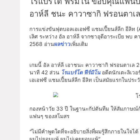
โรแบร์โต ฟีร์มิโน ขอบคุณแฟนบอล
อาห์ลี ชนะ คาวาซากิ ฟรอนตาเล
การแข่งขันฟุตบอลเอเอฟซี แชมเปี้ยนส์ลีก อี
เลิศ ระหว่าง อัล อาห์ลี จากซาอุดีอาระเบีย พบ ค
2568 อ่าน
ผลข่าว
เพิ่มเติม
เกมนี้ อัล อาห์ลี เอาชนะ คาวาซากิ ฟรอนตาเล 2
นาที 42 ส่วน
โรแบร์โต ฟีร์มิโน
อดีตนักเตะลิเวอร
เอเอฟซี แชมเปี้ยนส์ลีก อีลิท เป็นสมัยแรกในประ
กองหน้าวัย 33 ปี ในฐานะกัปตันทีม ให้สัมภาษณ์กับ 
แฟนๆ ของสโมสร
“ไม่มีคำพูดใดที่จะอธิบายสิ่งที่ผมรู้สึกภายในใจ
ผมไม่ยอมแพ้ ผมไม่เคยยอมแพ้”