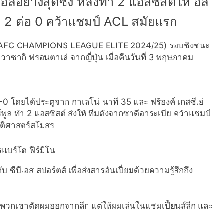
อย่างสุดซึ้ง หลังทำ 2 แอสซิสต์ให้ อัล
 2 ต่อ 0 คว้าแชมป์ ACL สมัยแรก
ลิท (AFC CHAMPIONS LEAGUE ELITE 2024/25) รอบชิงชนะ
าวาซากิ ฟรอนตาเล่ จากญี่ปุ่น เมื่อคืนวันที่ 3 พฤษภาคม
-0 โดยได้ประตูจาก กาเลโน่ นาที 35 และ ฟร้องค์ เกสซีเย่
์พูล ทำ 2 แอสซิสต์ ส่งให้ ทีมดังจากซาดีอาระเบีย คว้าแชมป์
วัติศาสตร์สโมสร
ซีบีเอส สปอร์ตส์ เพื่อส่งสารอันเปี่ยมด้วยความรู้สึกถึง
ได้ พวกเขาตัดผมออกจากลีก แต่ให้ผมเล่นในแชมเปี้ยนส์ลีก และ