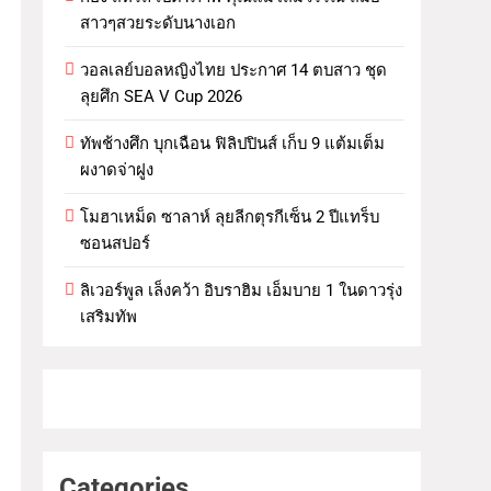
สาวๆสวยระดับนางเอก
วอลเลย์บอลหญิงไทย ประกาศ 14 ตบสาว ชุด
ลุยศึก SEA V Cup 2026
ทัพช้างศึก บุกเฉือน ฟิลิปปินส์ เก็บ 9 แต้มเต็ม
ผงาดจ่าฝูง
โมฮาเหม็ด ซาลาห์ ลุยลีกตุรกีเซ็น 2 ปีแทร็บ
ซอนสปอร์
ลิเวอร์พูล เล็งคว้า อิบราฮิม เอ็มบาย 1 ในดาวรุ่ง
เสริมทัพ
Categories