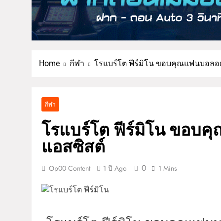
Home
กีฬา
โรแบร์โต ฟีร์มิโน ขอบคุณแฟนบอลอย่า
กีฬา
โรแบร์โต ฟีร์มิโน ขอบคุ
แอสซิสต์
0
Op00 Content
1 ปี Ago
1 Mins