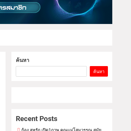
ค้นหา
ค้นหา
Recent Posts
ก้อง สหรัถ เปิด1ภาพ คุณแม่โสมวรรณ สมัย