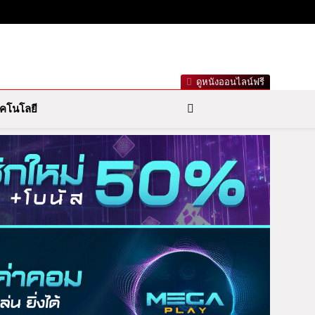
เกาะกระแสดารา ข่าวกีฬารอบโลก เลขเด็ดหวยดัง ตรวจหวย
ดูหนังออนไลน์ฟรี
คโนโลยี