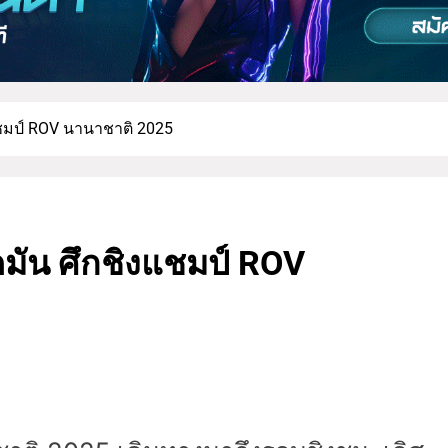
แชมป์ ROV นานาชาติ 2025
ดมัน ศึกชิงแชมป์ ROV