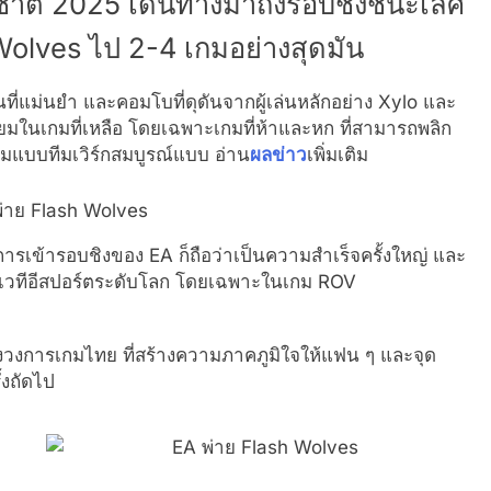
าติ 2025 เดินทางมาถึงรอบชิงชนะเลิศ
 Wolves ไป 2-4 เกมอย่างสุดมัน
ี่แม่นยำ และคอมโบที่ดุดันจากผู้เล่นหลักอย่าง Xylo และ
่ยมในเกมที่เหลือ โดยเฉพาะเกมที่ห้าและหก ที่สามารถพลิก
มแบบทีมเวิร์กสมบูรณ์แบบ อ่าน
ผลข่าว
เพิ่มเติม
การเข้ารอบชิงของ EA ก็ถือว่าเป็นความสำเร็จครั้งใหญ่ และ
นเวทีอีสปอร์ตระดับโลก โดยเฉพาะในเกม ROV
ของวงการเกมไทย ที่สร้างความภาคภูมิใจให้แฟน ๆ และจุด
้งถัดไป