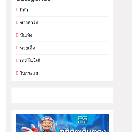
กีฬา
ข่าวทั่วไป
บันเทิง
หวยเด็ด
เทคโนโลยี
ในกระแส