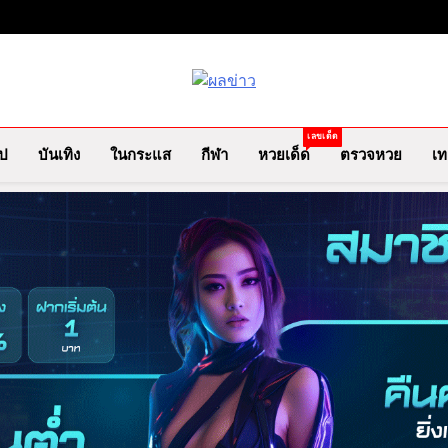
ผลข่าว.com
ข่าววันนี้ ข่าวล่าสุด ข่าวบันเทิง
เลขเด็ด
ไป
บันเทิง
ในกระแส
กีฬา
หวยเด็ด
ตรวจหวย
เท