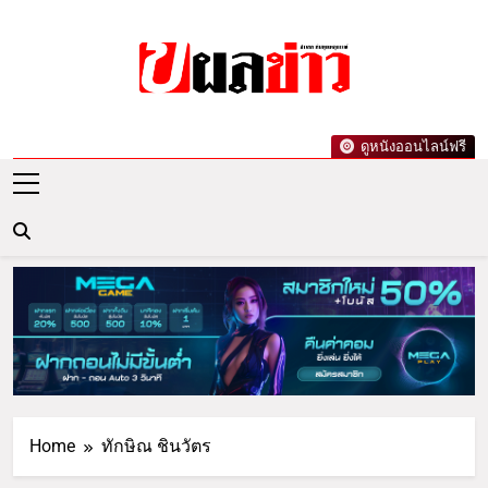
Skip
to
content
ผลข่าว.com
ข่าววันนี้ ข่าวล่าสุด ข่าวบันเทิงเกาะกระแส
ดูหนังออนไลน์ฟรี
ดารา ข่าวกีฬารอบโลก เลขเด็ดหวยดัง ตรวจ
หวย
Home
ทักษิณ ชินวัตร