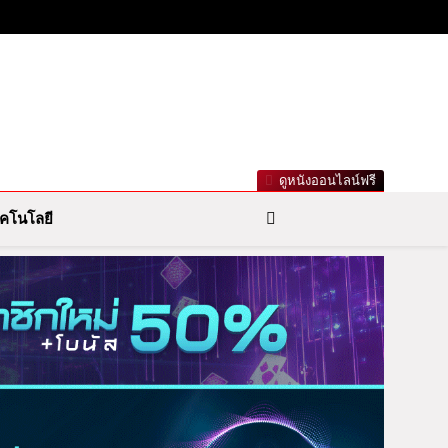
าวกีฬารอบโลก เลขเด็ดหวยดัง ตรวจหวย
ดูหนังออนไลน์ฟรี
คโนโลยี