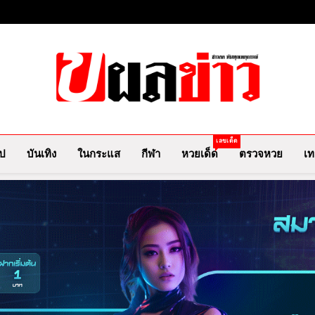
ผลข่าว.com
ข่าววันนี้ ข่าวล่าสุด ข่าวบันเทิงเกาะกระแสดารา ข่
เลขเด็ด
ไป
บันเทิง
ในกระแส
กีฬา
หวยเด็ด
ตรวจหวย
เท