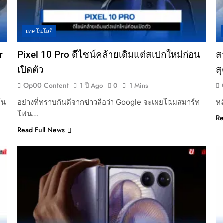
เทคโนโลยี
r
Pixel 10 Pro ดีไซน์คล้ายเดิมแต่สเปกใหม่ก่อน
ส
เปิดตัว
สุ
Op00 Content
1 ปี Ago
0
1 Mins
้น
อย่างที่ทราบกันดีจากข่าวลือว่า Google จะเผยโฉมสมาร์ท
หล
โฟน…
Re
Read Full News