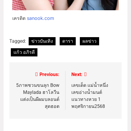
เครดิต
sanook.com
Tagged:
ข่าวบันเทิง
ดารา
ผลข่าว
แก้ว อภิรดี
Previous:
Next:
5ภาพชวนขนลุก Bow
เลขเด็ด แม่น้ำหนึ่ง
Maylada ฮาโลวีน
เลขอ่างน้ำมนต์
แต่งเป็นผีผมบลอนด์
แนวทางหวย 1
สุดฮอต
พฤศจิกายน2568