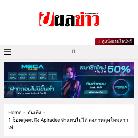
ผลข่าว.com
ข่าววันนี้ ข่าวล่าสุด ข่าวบันเทิงเกาะกระแส
ดูหนังออนไลน์ฟรี
ดารา ข่าวกีฬารอบโลก เลขเด็ดหวยดัง ตรวจ
หวย
Home
บันเทิง
1 ช็อตสุดตะลึง Apiradee จำแทบไม่ได้ ลงภาพลุคใหม่สาว
เท่