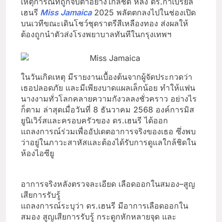
เหตุการณ์ที่ถูกจับตาอย่างใกล้ชิด หลัง ดร.กาเบรียล
เฮนรี
Miss Jamaica
2025 พลัดตกลงไปในช่องเปิด
บนเวทีขณะเดินโชว์ชุดราตรีสีเหลืองทอง ส่งผลให้
ต้องถูกนำตัวส่งโรงพยาบาลทันทีในกรุงเทพฯ
ในวันเกิดเหตุ มีรายงานเบื้องต้นจากผู้จัดประกวดว่า
เธอปลอดภัย และมีเพียงบาดแผลเล็กน้อย ทำให้แฟน
นางงามทั่วโลกคลายความกังวลลงชั่วคราว อย่างไร
ก็ตาม ล่าสุดเมื่อวันที่ 8 ธันวาคม 2568 องค์การมิส
ยูนิเวิร์สและครอบครัวของ ดร.เฮนรี ได้ออก
แถลงการณ์ร่วมเพื่ออัปเดตอาการจริงของเธอ ซึ่งพบ
ว่าอยู่ในภาวะสาหัสและต้องได้รับการดูแลใกล้ชิดใน
ห้องไอซียู
อาการจริงหลังตรวจละเอียด เลือดออกในสมอง–สูญ
เสียการรับรู้
แถลงการณ์ระบุว่า ดร.เฮนรี มีอาการเลือดออกใน
สมอง สูญเสียการรับรู้ กระดูกหักหลายจุด และ