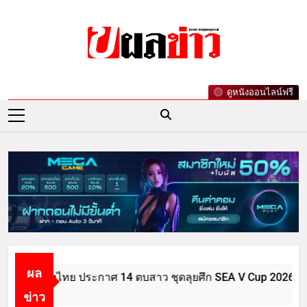
Skip
to
content
ผลข่าว.com
ข่าววันนี้ ข่าวล่าสุด ข่าวบันเทิงเกาะกระแส
ดูหนังออนไลน์ฟรี
ดารา ข่าวกีฬารอบโลก เลขเด็ดหวยดัง ตรวจ
หวย
ผล
อลหญิงไทย ประกาศ 14 ตบสาว ชุดลุยศึก SEA V Cup 2026
ข่าว
go